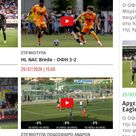
Ο ΟΦΗ
Μπρέν
παιχν
στο π
της π
ΣΤΙΓΜΙΟΤΥΠΑ
HL NAC Breda - ΟΦΗ 3-2
29/07/2026 | 15:00
25/07/
Αρχε
Eagl
Ο ΟΦΗ
την G
του φ
ΣΤΙΓΜΙΟΤΥΠΑ
ΠΟΔΌΣΦΑΙΡΟ ΑΝΔΡΏΝ