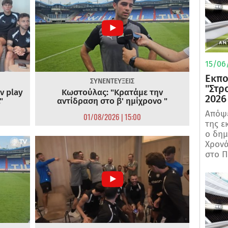
15/06/
Εκπο
ΣΥΝΕΝΤΕΥΞΕΙΣ
"Στρ
ν play
Κωστούλας: "Κρατάμε την
2026
"
αντίδραση στο β' ημίχρονο "
Απόψε
01/08/2026 | 15:00
της ε
ο δη
Χρονά
στο Π