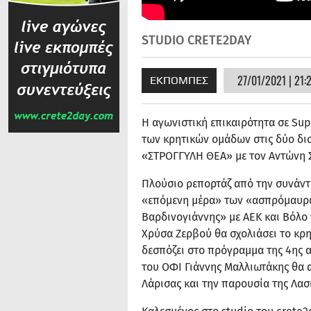
STUDIO CRETE2DAY
27/01/2021 | 21:
ΕΚΠΟΜΠΕΣ
Η αγωνιστική επικαιρότητα σε Supe
των κρητικών ομάδων στις δύο δι
«ΣΤΡΟΓΓΥΛΗ ΘΕΑ» με τον Αντώνη 
Πλούσιο ρεπορτάζ από την συνάντ
«επόμενη μέρα» των «ασπρόμαυρων
Βαρδινογιάννης» με ΑΕΚ και Βόλο
Χρύσα Ζερβού θα σχολιάσει το κρη
δεσπόζει στο πρόγραμμα της 4ης α
του ΟΦΙ Γιάννης Μαλλιωτάκης θα 
Λάρισας και την παρουσία της Λασ