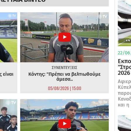
22/06
Εκπο
"Στρ
ΣΥΝΕΝΤΕΥΞΕΙΣ
2026
 είναι
Κόντης: "Πρέπει να βελτιωθούμε
άμεσα..
Αφιερ
Κύπελ
05/08/2026 | 15:00
παρου
Καναδ
και η