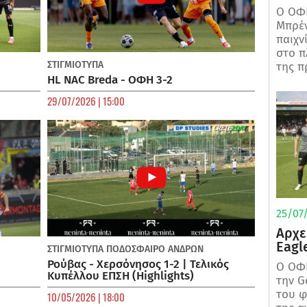
Ο ΟΦΗ
Μπρέν
παιχν
στο π
ΣΤΙΓΜΙΟΤΥΠΑ
της π
HL NAC Breda - ΟΦΗ 3-2
29/07/2026 | 15:00
25/07/
Αρχε
Eagl
ΣΤΙΓΜΙΟΤΥΠΑ
ΠΟΔΌΣΦΑΙΡΟ ΑΝΔΡΏΝ
Ρούβας - Χερσόνησος 1-2 | Τελικός
Ο ΟΦΗ
Κυπέλλου ΕΠΣΗ (Highlights)
την G
του φ
10/05/2026 | 18:00