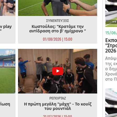
ΣΥΝΕΝΤΕΥΞΕΙΣ
ν play
Κωστούλας: "Κρατάμε την
"
αντίδραση στο β' ημίχρονο "
15/06/
01/08/2026 | 15:00
Εκπο
"Στρ
2026
Απόψε
της ε
ο δη
Χρονά
στο Π
ΡΕΠΟΡΤΑΖ
τίωση
Η πρώτη μεγάλη "μάχη" - Το κουίζ
του μουντιάλ
31/07/2026 | 15:00