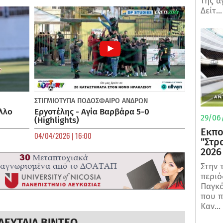
της α
Δείτ...
ΣΤΙΓΜΙΟΤΥΠΑ
ΠΟΔΌΣΦΑΙΡΟ ΑΝΔΡΏΝ
λλο
Εργοτέλης - Αγία Βαρβάρα 5-0
29/06/
(Highlights)
Εκπο
04/04/2026 | 16:00
"Στρ
2026
Στην 
περιό
Παγκό
που π
Καν...
ΛΕΥΤΑΙΑ ΒΙΝΤΕΟ