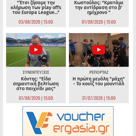
"Έτσι ζήσαμε την
Κωστούλας: "Κρατάμε
κλήρωση των play offs
την αντίδραση στο β'
του Europa League..."
ημίχρονο "
03/08/2026 | 15:00
01/08/2026 | 15:00
ΣΥΝΕΝΤΕΥΞΕΙΣ
ΡΕΠΟΡΤΑΖ
Κόντης: "Είδα
Η πρώτη μεγάλη "μάχη"
σημαντική βελτίωση
- Το κουίζ του μουντιάλ
στο παιχνίδι μας"
01/08/2026 | 15:00
31/07/2026 | 15:00