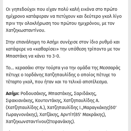
Οι γηπεδούχοι που είχαν πολύ καλή εικόνα στο πρώτο
ημίχρονο κατάφεραν να πετύχουν και δεύτερο γκολ λίγο
πριν την ολοκλήρωση του πρώτου ημιχρόνου, με τον
Χατζηκωσταντίνου.
Στην επανάληψη το Ασήμι συνέχισε στον ίδιο ρυθμό και
κατάφερε να «καθαρίσει» την υπόθεση τρίποντο με τον
Μπαστάκη να κάνει το 3-0.
Το… κερασάκι στην τούρτα για την ομάδα της Μεσσαράς
πέτυχε ο Ιορδάνης Χατζηπαυλίδης ο οποίος πέτυχε το
τέταρτο γκολ, που ήταν και το τελικό αποτέλεσμα.
Ασήμι:
Ροδουσάκης, Μπαστάκης, Σαριδάκης,
Σφακιανάκης, Κουτεντάκης, Χατζηπαυλίδης Α.
(Χατζηπαυλίδης Α.), Χατζηπαυλίδης Ι.,Μαραγκάκης(60’
Γωραγνονάκης), Χατζάκης, Αρντίτ(85’ Μακράκης),
Χατζηκωνσταντίνου(Στεφανάκης).