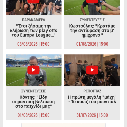
ΠΑΡΑΚΑΜΕΡΑ
ΣΥΝΕΝΤΕΥΞΕΙΣ
"Έτσι ζήσαμε την
Κωστούλας: "Κρατάμε
κλήρωση των play offs
την αντίδραση στο β'
του Europa League..."
ημίχρονο "
03/08/2026 | 15:00
01/08/2026 | 15:00
ΣΥΝΕΝΤΕΥΞΕΙΣ
ΡΕΠΟΡΤΑΖ
Κόντης: "Είδα
Η πρώτη μεγάλη "μάχη"
σημαντική βελτίωση
- Το κουίζ του μουντιάλ
στο παιχνίδι μας"
01/08/2026 | 15:00
31/07/2026 | 15:00