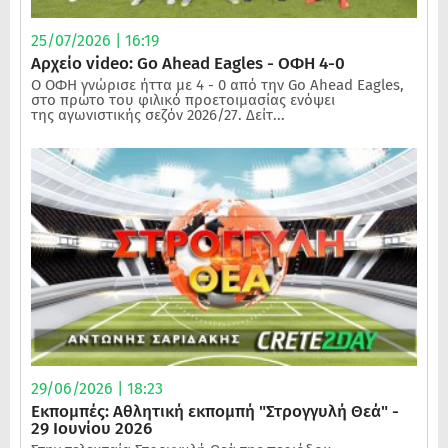
25/07/2026 | 16:19
Αρχείο video: Go Ahead Eagles - ΟΦΗ 4-0
Ο ΟΦΗ γνώρισε ήττα με 4 - 0 από την Go Ahead Eagles,
στο πρώτο του φιλικό προετοιμασίας ενόψει
της αγωνιστικής σεζόν 2026/27. Δείτ...
29/06/2026 | 18:23
Εκπομπές: Αθλητική εκπομπή "Στρογγυλή Θεά" -
29 Ιουνίου 2026