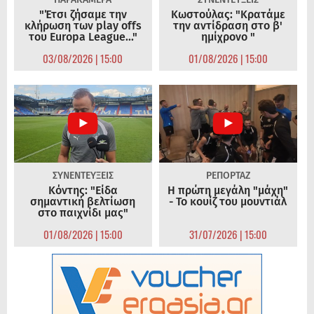
"Έτσι ζήσαμε την
Κωστούλας: "Κρατάμε
κλήρωση των play offs
την αντίδραση στο β'
του Europa League..."
ημίχρονο "
03/08/2026 | 15:00
01/08/2026 | 15:00
ΣΥΝΕΝΤΕΥΞΕΙΣ
ΡΕΠΟΡΤΑΖ
Κόντης: "Είδα
Η πρώτη μεγάλη "μάχη"
σημαντική βελτίωση
- Το κουίζ του μουντιάλ
στο παιχνίδι μας"
01/08/2026 | 15:00
31/07/2026 | 15:00