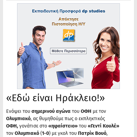
«Εδώ είναι Ηράκλειο!»
Ενόψει του
σημερινού αγώνα
του
ΟΦΗ
με τον
Ολυμπιακό
, ας θυμηθούμε πως ο εκπληκτικός
ΟΦΗ,
γονάτισε στο
«ηφαίστειο»
του
«Γεντί Κουλέ»
τον
Ολυμπιακό
(
1-0
) με γκολ του
Πατρίκ Βουό
,