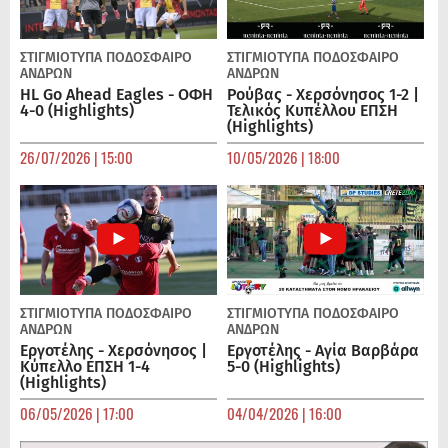
ΣΤΙΓΜΙΟΤΥΠΑ
ΠΟΔΌΣΦΑΙΡΟ
ΣΤΙΓΜΙΟΤΥΠΑ
ΠΟΔΌΣΦΑΙΡΟ
ΑΝΔΡΏΝ
ΑΝΔΡΏΝ
HL Go Ahead Eagles - ΟΦΗ
Ρούβας - Χερσόνησος 1-2 |
4-0 (Highlights)
Τελικός Κυπέλλου ΕΠΣΗ
(Highlights)
26/07/2026 | 15:00
10/05/2026 | 18:00
ΣΤΙΓΜΙΟΤΥΠΑ
ΠΟΔΌΣΦΑΙΡΟ
ΣΤΙΓΜΙΟΤΥΠΑ
ΠΟΔΌΣΦΑΙΡΟ
ΑΝΔΡΏΝ
ΑΝΔΡΏΝ
Εργοτέλης - Χερσόνησος |
Εργοτέλης - Αγία Βαρβάρα
Κύπελλο ΕΠΣΗ 1-4
5-0 (Highlights)
(Highlights)
06/05/2026 | 17:00
04/04/2026 | 16:00