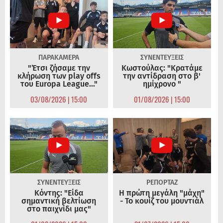
ΠΑΡΑΚΑΜΕΡΑ
ΣΥΝΕΝΤΕΥΞΕΙΣ
"Έτσι ζήσαμε την
Κωστούλας: "Κρατάμε
κλήρωση των play offs
την αντίδραση στο β'
του Europa League..."
ημίχρονο "
03/08/2026 | 15:00
01/08/2026 | 15:00
ΣΥΝΕΝΤΕΥΞΕΙΣ
ΡΕΠΟΡΤΑΖ
Κόντης: "Είδα
Η πρώτη μεγάλη "μάχη"
σημαντική βελτίωση
- Το κουίζ του μουντιάλ
στο παιχνίδι μας"