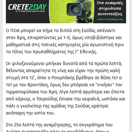
Ο ΠΟΑ μπορεί να πήρε το διπλό στη Σούδα, απέναντι
στον Άρη, επικρατώντας με 1-0, όμως υποβιβάστηκε και
μαθηματικά στις τοπικές κατηγορίες μία αγωνιστική πριν
το τέλος του πρωταθλήματος της Γ' Εθνικής.
Οι φιλοξενούμενοι μπήκαν δυνατά από τα πρώτα λεπτά,
θέλοντας απαραίτητα τη νίκη και είχαν την πρώτη καλή
στιγμή στο 12΄, όταν ο Ρουμπάκης βρέθηκε σε θέση τετ α
τετ με τον Βροντάκη, όμως δεν μπόρεσε να "νικήσει" τον
τερματοφύλακα του Άρη. Λίγα λεπτά αργότερα και έπειτα
από κόρνερ, ο Τσιρούδης έπιασε την κεφαλιά, ωστόσο και
πάλι ο γκολκίπερ της ομάδας της Σούδας κράτησε
ανέπαφη την εστία του.
Στο 25ο λεπτό της αναμέτρησης, το συγκρότημα του
Ανέστη Αναστασιάδη πήρε το προβάδισμα, όταν ο