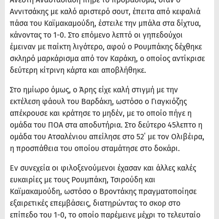
Αννιτσάκης με καλό αριστερό σουτ, έπειτα από κεφαλιά
πάσα του Καϊμακαμούδη, έστειλε την μπάλα στα δίχτυα,
κάνοντας το 1-0. Στο επόμενο λεπτό οι γηπεδούχοι
έμειναν με παίκτη λιγότερο, αφού ο Ρουμπάκης δέχθηκε
σκληρό μαρκάρισμα από τον Καράκη, ο οποίος αντίκρισε
δεύτερη κίτρινη κάρτα και αποβλήθηκε.
Στο ημίωρο όμως, ο Άρης είχε καλή στιγμή με την
εκτέλεση φάουλ του Βαρδάκη, ωστόσο ο Γιαγκιόζης
απέκρουσε και κράτησε το μηδέν, με το οποίο πήγε η
ομάδα του ΠΟΑ στα αποδυτήρια. Στο δεύτερο 45λεπτο η
ομάδα του Ατσαλένιου απείλησε στο 52΄ με τον Ολιβέιρα,
η προσπάθεια του οποίου σταμάτησε στο δοκάρι.
Εν συνεχεία οι φιλοξενούμενοι έχασαν και άλλες καλές
ευκαιρίες με τους Ρουμπάκη, Τσιρούδη και
Καϊμακαμούδη, ωστόσο ο Βροντάκης πραγματοποίησε
εξαιρετικές επεμβάσεις, διατηρώντας το σκορ στο
επίπεδο του 1-0, το οποίο παρέμεινε μέχρι το τελευταίο