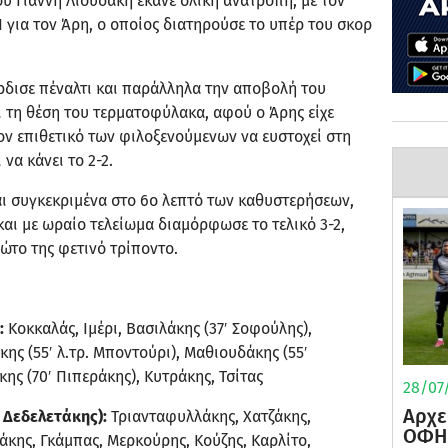
υ Γιάννη Λιουδάκη έκανε ολική ανατροπή, με τον
-1 για τον Άρη, ο οποίος διατηρούσε το υπέρ του σκορ
έρδισε πέναλτι και παράλληλα την αποβολή του
ι τη θέση του τερματοφύλακα, αφού ο Άρης είχε
τον επιθετικό των φιλοξενούμενων να ευστοχεί στη
να κάνει το 2-2.
αι συγκεκριμένα στο 6ο λεπτό των καθυστερήσεων,
και με ωραίο τελείωμα διαμόρφωσε το τελικό 3-2,
ώτο της φετινό τρίποντο.
:
Κοκκαλάς, Ιμέρι, Βασιλάκης (37′ Σοφούλης),
ης (55′ λ.τρ. Μποντούρι), Μαθιουδάκης (55′
ς (70′ Πιπεράκης), Κυτράκης, Τσίτας
28/07/
Αρχε
 Δεδελετάκης):
Τριανταφυλλάκης, Χατζάκης,
ΟΦΗ 
κης, Γκάμπας, Μερκούρης, Κούζης, Καρλίτο,