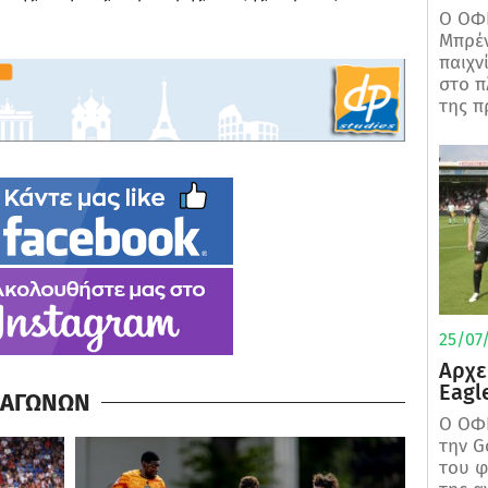
Ο ΟΦΗ
Μπρέν
παιχν
στο π
της π
25/07/
Αρχε
Eagl
Α ΑΓΩΝΩΝ
Ο ΟΦΗ
την G
του φ