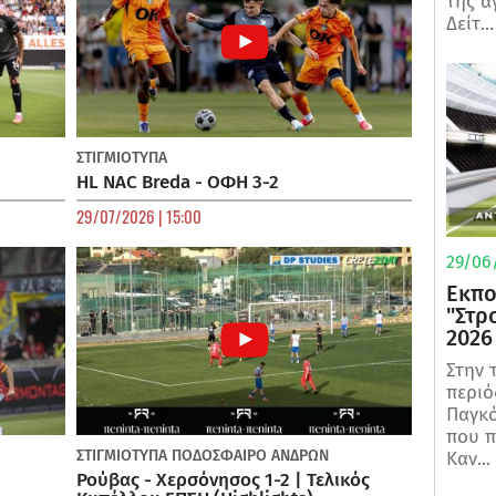
της α
Δείτ...
ΣΤΙΓΜΙΟΤΥΠΑ
HL NAC Breda - ΟΦΗ 3-2
29/07/2026 | 15:00
29/06/
Εκπο
"Στρ
2026
Στην 
περιό
Παγκό
που π
ΣΤΙΓΜΙΟΤΥΠΑ
ΠΟΔΌΣΦΑΙΡΟ ΑΝΔΡΏΝ
Καν...
Ρούβας - Χερσόνησος 1-2 | Τελικός