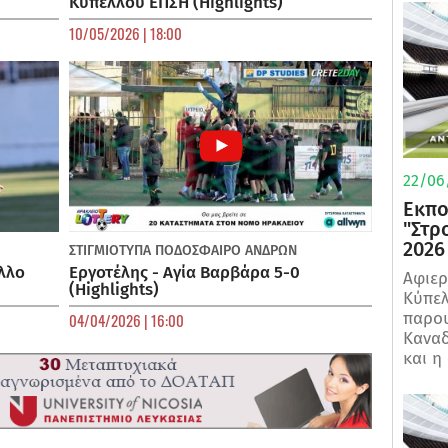
Κυπέλλου ΕΠΣΗ (Highlights)
10/05/2026 | 18:00
22/06
Εκπο
"Στρ
2026
ΣΤΙΓΜΙΟΤΥΠΑ
ΠΟΔΌΣΦΑΙΡΟ ΑΝΔΡΏΝ
λλο
Εργοτέλης - Αγία Βαρβάρα 5-0
Αφιερ
(Highlights)
Κύπελ
παρου
04/04/2026 | 16:00
Καναδ
και η