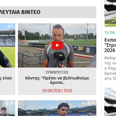
ΛΕΥΤΑΙΑ ΒΙΝΤΕΟ
15/06/
Εκπο
"Στρ
2026
Απόψε
της ε
ο δη
ΣΥΝΕΝΤΕΥΞΕΙΣ
Χρονά
 είναι
Κόντης: "Πρέπει να βελτιωθούμε
στο Π
άμεσα..
05/08/2026 | 15:00