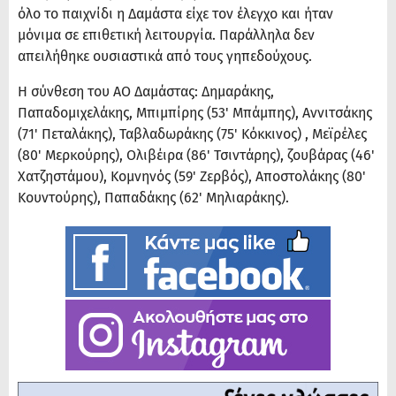
όλο το παιχνίδι η Δαμάστα είχε τον έλεγχο και ήταν
μόνιμα σε επιθετική λειτουργία. Παράλληλα δεν
απειλήθηκε ουσιαστικά από τους γηπεδούχους.
Η σύνθεση του ΑΟ Δαμάστας: Δημαράκης,
Παπαδομιχελάκης, Μπιμπίρης (53' Μπάμπης), Αννιτσάκης
(71' Πεταλάκης), Ταβλαδωράκης (75' Κόκκινος) , Μεϊρέλες
(80' Μερκούρης), Ολιβέιρα (86' Τσιντάρης), ζουβάρας (46'
Χατζηστάμου), Κομνηνός (59' Ζερβός), Αποστολάκης (80'
Κουντούρης), Παπαδάκης (62' Μηλιαράκης).