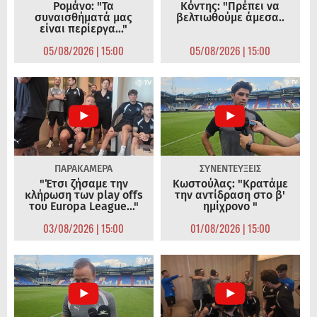
Ρομάνο: "Τα
Κόντης: "Πρέπει να
συναισθήματά μας
βελτιωθούμε άμεσα..
είναι περίεργα..."
05/08/2026 | 15:00
05/08/2026 | 15:00
ΠΑΡΑΚΑΜΕΡΑ
ΣΥΝΕΝΤΕΥΞΕΙΣ
"Έτσι ζήσαμε την
Κωστούλας: "Κρατάμε
κλήρωση των play offs
την αντίδραση στο β'
του Europa League..."
ημίχρονο "
03/08/2026 | 15:00
01/08/2026 | 15:00