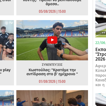
άμεσα..
05/08/2026 | 15:00
22/06
Εκπο
"Στρ
2026
ΣΥΝΕΝΤΕΥΞΕΙΣ
Αφιερ
ν play
Κωστούλας: "Κρατάμε την
Κύπελ
"
αντίδραση στο β' ημίχρονο "
παρου
Καναδ
01/08/2026 | 15:00
και η