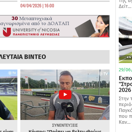
της α
04/04/2026 | 16:00
Δείτ...
ΛΕΥΤΑΙΑ ΒΙΝΤΕΟ
29/06/
Εκπο
"Στρ
2026
Στην 
περιό
Παγκό
που π
Καν...
ΣΥΝΕΝΤΕΥΞΕΙΣ
 είναι
Κόντης: "Πρέπει να βελτιωθούμε