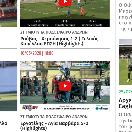
Ο ΟΦΗ
Μπρέν
παιχν
στο π
της π
ΣΤΙΓΜΙΟΤΥΠΑ
ΠΟΔΌΣΦΑΙΡΟ ΑΝΔΡΏΝ
Ρούβας - Χερσόνησος 1-2 | Τελικός
Κυπέλλου ΕΠΣΗ (Highlights)
10/05/2026 | 18:00
25/07/
Αρχε
Eagl
Ο ΟΦΗ
ΣΤΙΓΜΙΟΤΥΠΑ
ΠΟΔΌΣΦΑΙΡΟ ΑΝΔΡΏΝ
την G
λλο
Εργοτέλης - Αγία Βαρβάρα 5-0
του φ
(Highlights)