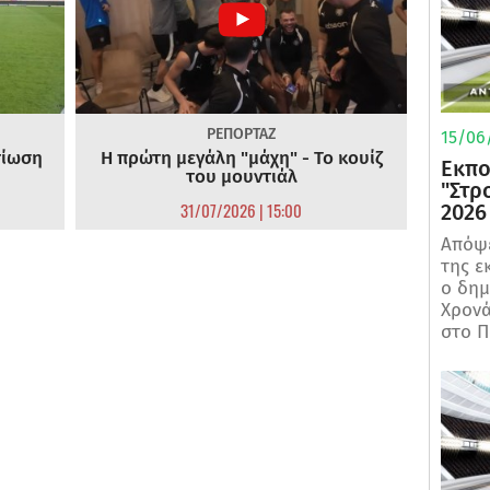
ΡΕΠΟΡΤΑΖ
15/06/
τίωση
Η πρώτη μεγάλη "μάχη" - Το κουίζ
Εκπο
του μουντιάλ
"Στρ
31/07/2026 | 15:00
2026
Απόψε
της ε
ο δη
Χρονά
στο Π