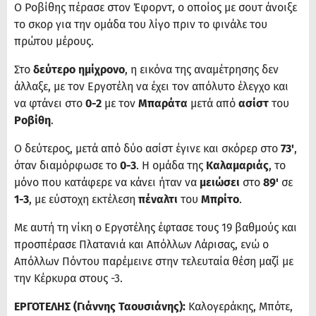
Ο Ροβίθης πέρασε στον Έφορντ, ο οποίος με σουτ άνοιξε
το σκορ για την ομάδα του λίγο πριν το φινάλε του
πρώτου μέρους.
Στο
δεύτερο ημίχρονο
, η εικόνα της αναμέτρησης δεν
άλλαξε, με τον Εργοτέλη να έχει τον απόλυτο έλεγχο και
να φτάνει στο
0-2
με τον
Μπαράτα
μετά από
ασίστ
του
Ροβίθη
.
Ο δεύτερος, μετά από δύο ασίστ έγινε και σκόρερ στο
73'
,
όταν διαμόρφωσε το
0-3
. Η ομάδα της
Καλαμαριάς
, το
μόνο που κατάφερε να κάνει ήταν να
μειώσει
στο
89'
σε
1-3
, με εύστοχη εκτέλεση
πέναλτι
του
Μπρίτο
.
Με αυτή τη νίκη ο Εργοτέλης έφτασε τους 19 βαθμούς και
προσπέρασε Πλατανιά και Απόλλων Λάρισας, ενώ ο
Απόλλων Πόντου παρέμεινε στην τελευταία θέση μαζί με
την Κέρκυρα στους -3.
ΕΡΓΟΤΕΛΗΣ (Γιάννης Ταουσιάνης):
Καλογεράκης, Μπότε,