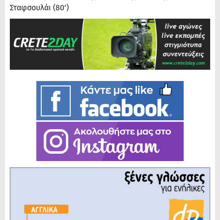
Σταφσουλάι (80’)