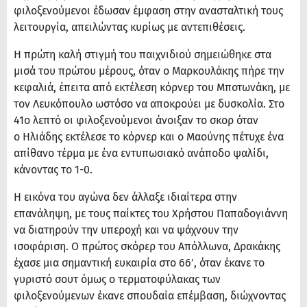
φιλοξενούμενοι έδωσαν έμφαση στην ανασταλτική τους
λειτουργία, απειλώντας κυρίως με αντεπιθέσεις.
Η πρώτη καλή στιγμή του παιχνιδιού σημειώθηκε στα
μισά του πρώτου μέρους, όταν ο Μαρκουλάκης πήρε την
κεφαλιά, έπειτα από εκτέλεση κόρνερ του Μποτωνάκη, με
τον Λευκόπουλο ωστόσο να αποκρούει με δυσκολία. Στο
41ο λεπτό
οι φιλοξενούμενοι άνοιξαν το σκορ όταν
ο Ηλιάδης εκτέλεσε το κόρνερ και ο Μαούνης πέτυχε ένα
απίθανο τέρμα με ένα εντυπωσιακό ανάποδο ψαλίδι,
κάνοντας το 1-0.
Η εικόνα του αγώνα δεν άλλαξε ιδιαίτερα στην
επανάληψη, με τους παίκτες του Χρήστου Παπαδογιάννη
να διατηρούν την υπεροχή και να ψάχνουν την
ισοφάριση. Ο πρώτος σκόρερ του Απόλλωνα, Δρακάκης
έχασε μια σημαντική ευκαιρία στο 66′, όταν έκανε το
γυριστό σουτ όμως ο τερματοφύλακας των
φιλοξενούμενων έκανε σπουδαία επέμβαση, διώχνοντας