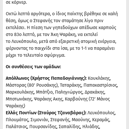
σε κόρνερ.
Οκτώ λεπτά αργότερα, ο ίδιος παίκτης βρέθηκε σε καλή
θέση, όμως ο Στεφανής τον σταμάτησε λίγο πριν
εκτελέσει. Η πίεση των γηπεδούχων απέδωσε καρπούς
στο
83ο λεπτό, με τον Άκη Ψαράκη, να εκτελεί
το Λευκόπουλο, μετά από εξαιρετική ατομική ενέργεια,
φέρνοντας το παιχνίδι στα ίσα, με το 1-1 να παραμένει
μέχρι το τελευταίο σφύριγμα.
Οι συνθέσεις των ομάδων:
Απόλλωνας (Χρήστος Παπαδογιάννης):
Κουκλάκης,
Μάστορας (80’ Ρουσάκης), Ταταράκης, Παπακαστρίσιος,
Μαρκουλάκης, Μπάτζιο, Παληγιώργος, Δρακάκης,
Μποτωνάκης, Ψαράκης Ακης, Καρβούνης (72’ Μάνος
Ψαράκης)
Ελλάς Ποντίων (Σταύρος Τζαναβάρας):
Λευκόπουλος,
Πλουμάτος, Σιμονιάν, Στεφανής, Μαούνης, Κεραμάς,
Παλάτσιος, Πουρσανίδης, Σαπαλίδης, Ηλιάδης,