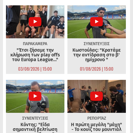
ΠΑΡΑΚΑΜΕΡΑ
ΣΥΝΕΝΤΕΥΞΕΙΣ
"Έτσι ζήσαμε την
Κωστούλας: "Κρατάμε
κλήρωση των play offs
την αντίδραση στο β'
του Europa League..."
ημίχρονο "
03/08/2026 | 15:00
01/08/2026 | 15:00
ΣΥΝΕΝΤΕΥΞΕΙΣ
ΡΕΠΟΡΤΑΖ
Κόντης: "Είδα
Η πρώτη μεγάλη "μάχη"
σημαντική βελτίωση
- Το κουίζ του μουντιάλ