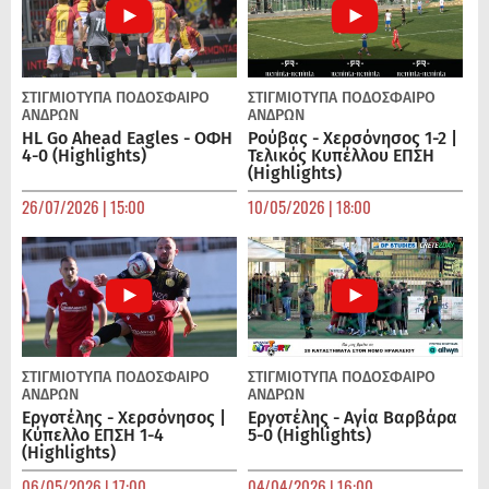
ΣΤΙΓΜΙΟΤΥΠΑ
ΠΟΔΌΣΦΑΙΡΟ
ΣΤΙΓΜΙΟΤΥΠΑ
ΠΟΔΌΣΦΑΙΡΟ
ΑΝΔΡΏΝ
ΑΝΔΡΏΝ
HL Go Ahead Eagles - ΟΦΗ
Ρούβας - Χερσόνησος 1-2 |
4-0 (Highlights)
Τελικός Κυπέλλου ΕΠΣΗ
(Highlights)
26/07/2026 | 15:00
10/05/2026 | 18:00
ΣΤΙΓΜΙΟΤΥΠΑ
ΠΟΔΌΣΦΑΙΡΟ
ΣΤΙΓΜΙΟΤΥΠΑ
ΠΟΔΌΣΦΑΙΡΟ
ΑΝΔΡΏΝ
ΑΝΔΡΏΝ
Εργοτέλης - Χερσόνησος |
Εργοτέλης - Αγία Βαρβάρα
Κύπελλο ΕΠΣΗ 1-4
5-0 (Highlights)
(Highlights)
06/05/2026 | 17:00
04/04/2026 | 16:00