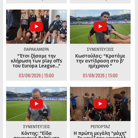
ΠΑΡΑΚΑΜΕΡΑ
ΣΥΝΕΝΤΕΥΞΕΙΣ
"Έτσι ζήσαμε την
Κωστούλας: "Κρατάμε
κλήρωση των play offs
την αντίδραση στο β'
του Europa League..."
ημίχρονο "
03/08/2026 | 15:00
01/08/2026 | 15:00
ΣΥΝΕΝΤΕΥΞΕΙΣ
ΡΕΠΟΡΤΑΖ
Κόντης: "Είδα
Η πρώτη μεγάλη "μάχη"