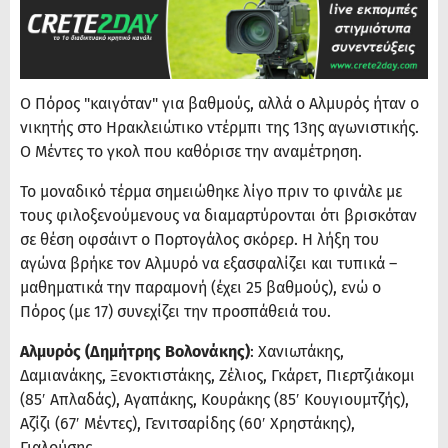
Ο Πόρος "καιγόταν" για βαθμούς, αλλά ο Αλμυρός ήταν ο
νικητής στο Ηρακλειώτικο ντέρμπι της 13ης αγωνιστικής.
Ο Μέντες το γκολ που καθόρισε την αναμέτρηση.
Το μοναδικό τέρμα σημειώθηκε λίγο πριν το φινάλε με
τους φιλοξενούμενους να διαμαρτύρονται ότι βρισκόταν
σε θέση οφσάιντ ο Πορτογάλος σκόρερ. Η λήξη του
αγώνα βρήκε τον Αλμυρό να εξασφαλίζει και τυπικά –
μαθηματικά την παραμονή (έχει 25 βαθμούς), ενώ ο
Πόρος (με 17) συνεχίζει την προσπάθειά του.
Αλμυρός (Δημήτρης Βολονάκης)
: Χανιωτάκης,
Δαμιανάκης, Ξενοκτιστάκης, Ζέλιος, Γκάρετ, Πιερτζιάκομι
(85′ Απλαδάς), Αγαπάκης, Κουράκης (85′ Κουγιουμτζής),
Αζίζι (67′ Μέντες), Γενιτσαρίδης (60′ Χρηστάκης),
Γιαλούσης.