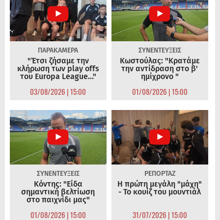
ΠΑΡΑΚΑΜΕΡΑ
ΣΥΝΕΝΤΕΥΞΕΙΣ
"Έτσι ζήσαμε την
Κωστούλας: "Κρατάμε
κλήρωση των play offs
την αντίδραση στο β'
του Europa League..."
ημίχρονο "
03/08/2026 | 15:00
01/08/2026 | 15:00
ΣΥΝΕΝΤΕΥΞΕΙΣ
ΡΕΠΟΡΤΑΖ
Κόντης: "Είδα
Η πρώτη μεγάλη "μάχη"
σημαντική βελτίωση
- Το κουίζ του μουντιάλ
στο παιχνίδι μας"
01/08/2026 | 15:00
31/07/2026 | 15:00