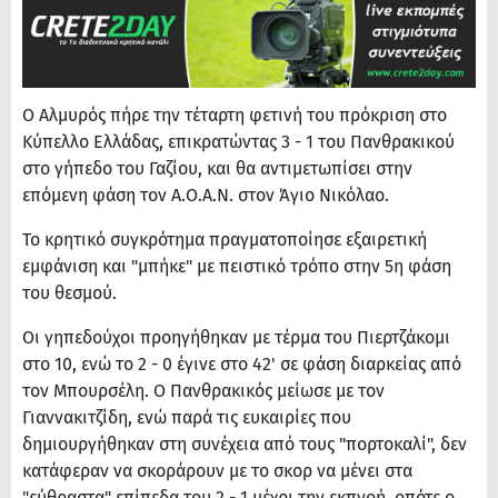
Ο Αλμυρός πήρε την τέταρτη φετινή του πρόκριση στο
Κύπελλο Ελλάδας, επικρατώντας 3 - 1 του Πανθρακικού
στο γήπεδο του Γαζίου, και θα αντιμετωπίσει στην
επόμενη φάση τον Α.Ο.Α.Ν. στον Άγιο Νικόλαο.
Το κρητικό συγκρότημα πραγματοποίησε εξαιρετική
εμφάνιση και "μπήκε" με πειστικό τρόπο στην 5η φάση
του θεσμού.
Οι γηπεδούχοι προηγήθηκαν με τέρμα του Πιερτζάκομι
στο 10, ενώ το 2 - 0 έγινε στο 42' σε φάση διαρκείας από
τον Μπουρσέλη. Ο Πανθρακικός μείωσε με τον
Γιαννακιτζίδη, ενώ παρά τις ευκαιρίες που
δημιουργήθηκαν στη συνέχεια από τους "πορτοκαλί", δεν
κατάφεραν να σκοράρουν με το σκορ να μένει στα
"εύθραστα" επίπεδα του 2 - 1 μέχρι την εκπνοή, οπότε ο