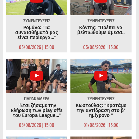
ΣΥΝΕΝΤΕΥΞΕΙΣ
ΣΥΝΕΝΤΕΥΞΕΙΣ
Ρομάνο: "Τα
Κόντης: "Πρέπει να
συναισθήματά μας
βελτιωθούμε άμεσα..
είναι περίεργα..."
05/08/2026 | 15:00
05/08/2026 | 15:00
ΠΑΡΑΚΑΜΕΡΑ
ΣΥΝΕΝΤΕΥΞΕΙΣ
"Έτσι ζήσαμε την
Κωστούλας: "Κρατάμε
κλήρωση των play offs
την αντίδραση στο β'
του Europa League..."
ημίχρονο "
03/08/2026 | 15:00
01/08/2026 | 15:00