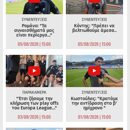
ΣΥΝΕΝΤΕΥΞΕΙΣ
ΣΥΝΕΝΤΕΥΞΕΙΣ
Ρομάνο: "Τα
Κόντης: "Πρέπει να
συναισθήματά μας
βελτιωθούμε άμεσα..
είναι περίεργα..."
05/08/2026 | 15:00
05/08/2026 | 15:00
ΠΑΡΑΚΑΜΕΡΑ
ΣΥΝΕΝΤΕΥΞΕΙΣ
"Έτσι ζήσαμε την
Κωστούλας: "Κρατάμε
κλήρωση των play offs
την αντίδραση στο β'
του Europa League..."
ημίχρονο "
03/08/2026 | 15:00
01/08/2026 | 15:00