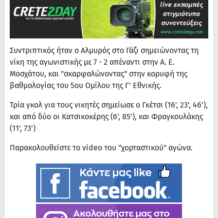
Συντριπτικός ήταν ο Αλμυρός στο Γάζι σημειώνοντας τη
νίκη της αγωνιστικής με 7 - 2 απέναντι στην Α. Ε.
Μοσχάτου, και "σκαρφαλώνοντας" στην κορυφή της
βαθμολογίας του 5ου Ομίλου της Γ' Εθνικής.
Τρία γκολ για τους νικητές σημείωσε ο Γκέτσι (16', 23', 46'),
και από δύο οι Κατσικοκέρης (6', 85'), και Φραγκουλάκης
(11', 73')
Παρακολουθείστε το video του "χορταστικού" αγώνα.