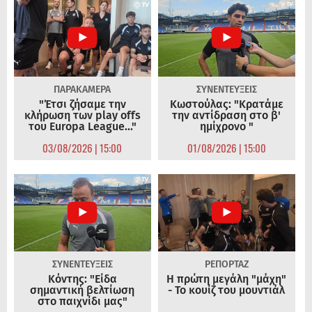
ΠΑΡΑΚΑΜΕΡΑ
ΣΥΝΕΝΤΕΥΞΕΙΣ
"Έτσι ζήσαμε την
Κωστούλας: "Κρατάμε
κλήρωση των play offs
την αντίδραση στο β'
του Europa League..."
ημίχρονο "
03/08/2026 | 15:00
01/08/2026 | 15:00
ΣΥΝΕΝΤΕΥΞΕΙΣ
ΡΕΠΟΡΤΑΖ
Κόντης: "Είδα
Η πρώτη μεγάλη "μάχη"
σημαντική βελτίωση
- Το κουίζ του μουντιάλ
στο παιχνίδι μας"