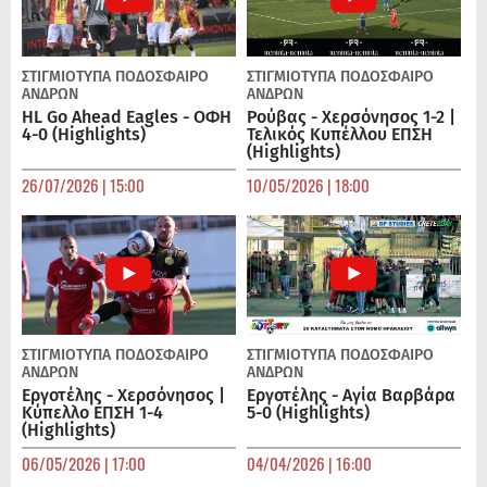
ΣΤΙΓΜΙΟΤΥΠΑ
ΠΟΔΌΣΦΑΙΡΟ
ΣΤΙΓΜΙΟΤΥΠΑ
ΠΟΔΌΣΦΑΙΡΟ
ΑΝΔΡΏΝ
ΑΝΔΡΏΝ
HL Go Ahead Eagles - ΟΦΗ
Ρούβας - Χερσόνησος 1-2 |
4-0 (Highlights)
Τελικός Κυπέλλου ΕΠΣΗ
(Highlights)
26/07/2026 | 15:00
10/05/2026 | 18:00
ΣΤΙΓΜΙΟΤΥΠΑ
ΠΟΔΌΣΦΑΙΡΟ
ΣΤΙΓΜΙΟΤΥΠΑ
ΠΟΔΌΣΦΑΙΡΟ
ΑΝΔΡΏΝ
ΑΝΔΡΏΝ
Εργοτέλης - Χερσόνησος |
Εργοτέλης - Αγία Βαρβάρα
Κύπελλο ΕΠΣΗ 1-4
5-0 (Highlights)
(Highlights)
06/05/2026 | 17:00
04/04/2026 | 16:00