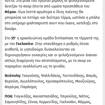
λεπτά. Στα μισά του πρώτου μέρους οι φιλοξενούμενοι
άνοιξαν το σκορ έπειτα από ωραία προσπάθεια του
Μέμου
. Λίγα λεπτά αργότερα ο ίδιος παίκτης θα
μπορούσε να πετύχει και δεύτερο τέρμα, ωστόσο η μπάλα
στο υπέροχο φαλτσαριστό σουτ που έκανε, κατέληξε στο
δοκάρι.
Στο
35'
η ηρακλειώτικη ομάδα διπλασίασε τα τέρματά της
με τον
Γκελοσάνι
. Στην επανάληψη ο ρυθμός έπεσε
αισθητά, οι γηπεδούχοι δυσκολεύονταν να
δημιουργήσουν ευκαιρίες και οι φιλοξενούμενοι έκαναν
απλώς διαχείριση του αποτελέσματος, με το σκορ να
παραμένει αναλλοίωτο ως το φινάλε.
Νεάπολη:
Γκογκόσης, Ψαλλιδάκης, Τουτουδάκης, Φαγάς,
Βερούσι, Αγγελόπουλος, Χρυσαφόπουλος, Μουζιούρης,
Φερέιρα, Παράσχος
ΠΟΑ:
Γιαγκιόζης, Ααναστασιάδης, Τσιρούλης, Νάτος,
Σαμουηλίδης, Σένκα, Κερμενίδης, Γκελοσάνι, Μέμμος,