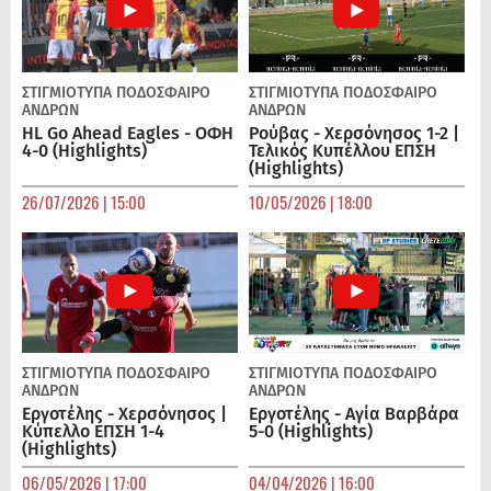
ΣΤΙΓΜΙΟΤΥΠΑ
ΠΟΔΌΣΦΑΙΡΟ
ΣΤΙΓΜΙΟΤΥΠΑ
ΠΟΔΌΣΦΑΙΡΟ
ΑΝΔΡΏΝ
ΑΝΔΡΏΝ
HL Go Ahead Eagles - ΟΦΗ
Ρούβας - Χερσόνησος 1-2 |
4-0 (Highlights)
Τελικός Κυπέλλου ΕΠΣΗ
(Highlights)
26/07/2026 | 15:00
10/05/2026 | 18:00
ΣΤΙΓΜΙΟΤΥΠΑ
ΠΟΔΌΣΦΑΙΡΟ
ΣΤΙΓΜΙΟΤΥΠΑ
ΠΟΔΌΣΦΑΙΡΟ
ΑΝΔΡΏΝ
ΑΝΔΡΏΝ
Εργοτέλης - Χερσόνησος |
Εργοτέλης - Αγία Βαρβάρα
Κύπελλο ΕΠΣΗ 1-4
5-0 (Highlights)
(Highlights)
06/05/2026 | 17:00
04/04/2026 | 16:00