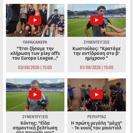
ΠΑΡΑΚΑΜΕΡΑ
ΣΥΝΕΝΤΕΥΞΕΙΣ
"Έτσι ζήσαμε την
Κωστούλας: "Κρατάμε
κλήρωση των play offs
την αντίδραση στο β'
του Europa League..."
ημίχρονο "
03/08/2026 | 15:00
01/08/2026 | 15:00
ΣΥΝΕΝΤΕΥΞΕΙΣ
ΡΕΠΟΡΤΑΖ
Κόντης: "Είδα
Η πρώτη μεγάλη "μάχη"
σημαντική βελτίωση
- Το κουίζ του μουντιάλ
στο παιχνίδι μας"