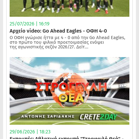
25/07/2026 | 16:19
Αρχείο video: Go Ahead Eagles - ΟΦΗ 4-0
Ο ΟΦΗ γνώρισε ήττα με 4 - 0 από την Go Ahead Eagles,
στο πρώτο του φιλικό προετοιμασίας ενόψει
της αγωνιστικής σεζόν 2026/27. Δείτ...
29/06/2026 | 18:23
Εκπομπές: Αθλητική εκπομπή "Στρογγυλή Θεά" -