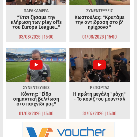
ΠΑΡΑΚΑΜΕΡΑ
ΣΥΝΕΝΤΕΥΞΕΙΣ
"Έτσι ζήσαμε την
Κωστούλας: "Κρατάμε
κλήρωση των play offs
την αντίδραση στο β'
του Europa League..."
ημίχρονο "
03/08/2026 | 15:00
01/08/2026 | 15:00
ΣΥΝΕΝΤΕΥΞΕΙΣ
ΡΕΠΟΡΤΑΖ
Κόντης: "Είδα
Η πρώτη μεγάλη "μάχη"
σημαντική βελτίωση
- Το κουίζ του μουντιάλ
στο παιχνίδι μας"
01/08/2026 | 15:00
31/07/2026 | 15:00