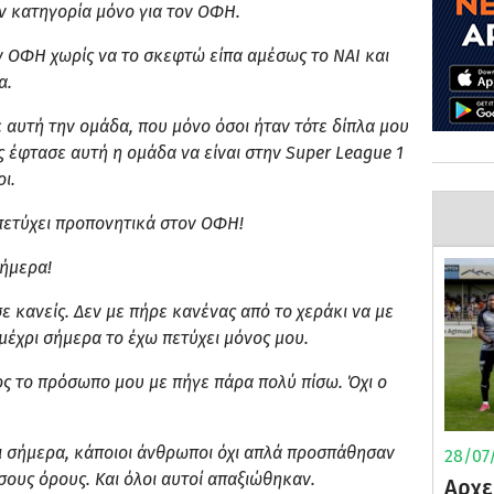
ν κατηγορία μόνο για τον ΟΦΗ.
ν ΟΦΗ χωρίς να το σκεφτώ είπα αμέσως το ΝΑΙ και
α.
 αυτή την ομάδα, που μόνο όσοι ήταν τότε δίπλα μου
ώς έφτασε αυτή η ομάδα να είναι στην
Super
League 1
ι.
πετύχει προπονητικά στον ΟΦΗ!
σήμερα!
 κανείς. Δεν με πήρε κανένας από το χεράκι να με
μέχρι σήμερα το έχω πετύχει μόνος μου.
ος το πρόσωπο μου με πήγε πάρα πολύ πίσω. Όχι ο
ι σήμερα, κάποιοι άνθρωποι όχι απλά προσπάθησαν
28/07/
ους όρους. Και όλοι αυτοί απαξιώθηκαν.
Αρχε