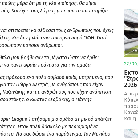
ρώτη μέρα ότι με τη νέα Διοίκηση, θα είμαι
ονιάς. Και έχω τους λόγους μου που το υποστηρίζω
ναι ότι πρέπει να σέβεσαι τους ανθρώπους που έχεις
λεις. Και δεν μιλάω για τον οργανισμό ΟΦΗ. Γιατί
προσωπούν κάποιοι άνθρωποι.
δίπλα μου βοήθησαν τα μέγιστα ώστε να έρθει
22/06
ι να κάνει ωραία πράγματα για την ομάδα.
Εκπο
 σας πρόεδρο ένα πολύ σοβαρό παιδί, μετρημένο, που
"Στρ
2026
 για τον Γιώργο Αλετρά, με ανθρώπους που είχαν
ς Καζανάκης και με ανθρώπους που είχαν αγάπη και
Αφιερ
ασομυτάκης, ο Κώστας Ζερβάκης, ο Γιάννης
Κύπελ
παρου
Καναδ
και η
Super
League 1 στήσαμε μια ομάδα με μικρό μπάτζετ
ότητες. Ήταν πολύ δύσκολο με περιορισμένα
ρόστερ. Να σας δώσω ένα παράδειγμα. Τον Μεγιάδο