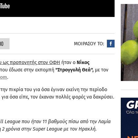
00
ΜΟΙΡΑΣΟΥ ΤΟ:
υ ως προπονητής στον ΟΦΗ
ήταν ο
Νίκος
η που έδωσε στην εκπομπή
"Στρογγυλή Θεά",
με τον
com
.
την πικρία του για όσα έγιναν εκείνη την περίοδο
 για όσα είπε, τον έκαναν πολλές φορές να δακρύσει.
ll
League που ήταν 11 βαθμούς πίσω από την Λαμία
η 2 χρόνια στην
Super
League με τον Ηρακλή.