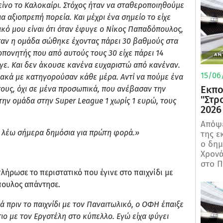
κείνο το Καλοκαίρι. Στόχος ήταν να σταθεροποιηθούμε
 αξιοπρεπή πορεία. Και μέχρι ένα σημείο το είχε
ικό μου είναι ότι όταν έφυγε ο Νίκος Παπαδόπουλος,
ταν η ομάδα σώθηκε έχοντας πάρει 30 βαθμούς στα
οπονητής που από αυτούς τους 30 είχε πάρει 14
γε. Και δεν άκουσε κανένα ευχαριστώ από κανέναν.
15/06/
νιακά με κατηγορούσαν κάθε μέρα. Αντί να πούμε ένα
Εκπο
ους, όχι σε μένα προσωπικά, που ανέβασαν την
"Στρ
 την ομάδα στην
Super
League 1 χωρίς 1 ευρώ, τους
2026
Απόψε
α λέω σήμερα δημόσια για πρώτη φορά.»
της ε
ο δη
Χρονά
στο Π
λήρωσε το περιστατικό που έγινε στο παιχνίδι με
πουλος απάντησε.
 πριν το παιχνίδι με τον Παναιτωλικό, ο ΟΦΗ έπαιξε
τιο με τον Εργοτέλη στο κύπελλο. Εγώ είχα φύγει