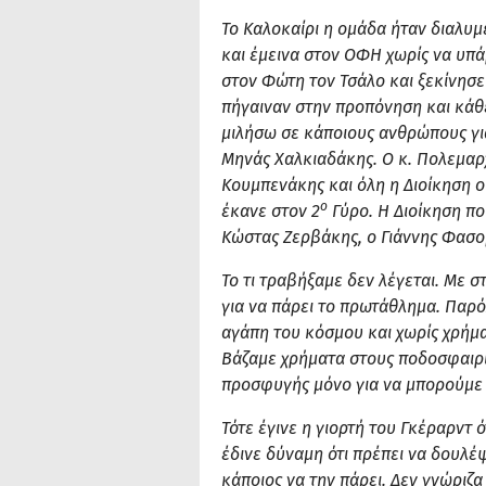
Το Καλοκαίρι η ομάδα ήταν διαλυμ
και έμεινα στον ΟΦΗ χωρίς να υπά
στον Φώτη τον Τσάλο και ξεκίνησε
πήγαιναν στην προπόνηση και κάθε
μιλήσω σε κάποιους ανθρώπους για
Μηνάς Χαλκιαδάκης. Ο κ. Πολεμαρχ
Κουμπενάκης και όλη η Διοίκηση ο
ο
έκανε στον 2
Γύρο. Η Διοίκηση πο
Κώστας Ζερβάκης, ο Γιάννης Φασο
Το τι τραβήξαμε δεν λέγεται. Με σ
για να πάρει το πρωτάθλημα. Παρό
αγάπη του κόσμου και χωρίς χρήμ
Βάζαμε χρήματα στους ποδοσφαιρι
προσφυγής μόνο για να μπορούμε 
Τότε έγινε η γιορτή του Γκέραρντ 
έδινε δύναμη ότι πρέπει να δουλέψ
κάποιος να την πάρει. Δεν γνώριζα 