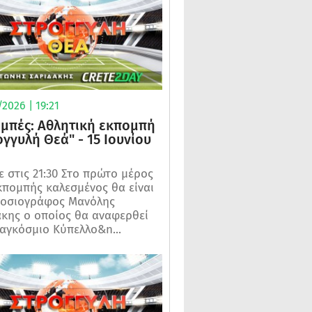
2026 | 19:21
μπές: Αθλητική εκπομπή
ογγυλή Θεά" - 15 Ιουνίου
 στις 21:30 Στο πρώτο μέρος
κπομπής καλεσμένος θα είναι
μοσιογράφος Μανόλης
κης ο οποίος θα αναφερθεί
αγκόσμιο Κύπελλο&n...