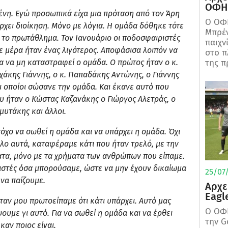
ΟΦΗ 
ένη. Εγώ προσωπικά είχα μια πρόταση από τον Άρη
Ο ΟΦΗ
ρχει διοίκηση. Μόνο με λόγια. Η ομάδα δόθηκε τότε
Μπρέν
 το πρωτάθλημα. Τον Ιανουάριο οι ποδοσφαιριστές
παιχν
 μέρα ήταν ένας λιγότερος. Αποφάσισα λοιπόν να
στο π
της π
 να μη καταστραφεί ο ομάδα. Ο πρώτος ήταν ο κ.
άκης Γιάννης, ο κ. Παπαδάκης Αντώνης, ο Γιάννης
ι οποίοι σώσανε την ομάδα. Και έκανε αυτό που
υ ήταν ο Κώστας Καζανάκης ο Γιώργος Αλετράς, ο
μυτάκης και άλλοι.
τόχο να σωθεί η ομάδα και να υπάρχει η ομάδα. Όχι
λο αυτά, καταφέραμε κάτι που ήταν τρελό, με την
ατα, μόνο με τα χρήματα των ανθρώπων που είπαμε.
στές όσα μπορούσαμε, ώστε να μην έχουν δικαίωμα
25/07/
να παίζουμε.
Αρχε
Eagl
όταν μου πρωτοείπαμε ότι κάτι υπάρχει. Αυτό μας
Ο ΟΦΗ
ουμε γι αυτό. Για να σωθεί η ομάδα και να έρθει
την G
καν ποιος είναι.