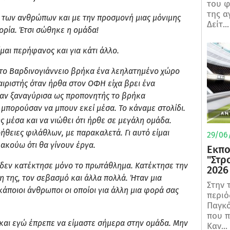
του φ
της α
 των ανθρώπων και με την προσμονή μιας μόνιμης
Δείτ...
ορία. Έτσι σώθηκε η ομάδα!
ίμαι περήφανος και για κάτι άλλο.
στο Βαρδινογιάννειο βρήκα ένα λεηλατημένο χώρο
ιριστής όταν ήρθα στον ΟΦΗ είχα βρει ένα
όταν ξαναγύρισα ως προπονητής το βρήκα
μπορούσαν να μπουν εκεί μέσα. Το κάναμε στολίδι.
ς μέσα και να νιώθει ότι ήρθε σε μεγάλη ομάδα.
ήθειες φιλάθλων, με παρακαλετά. Γι αυτό είμαι
29/06/
ακούω ότι θα γίνουν έργα.
Εκπο
"Στρ
 δεν κατέκτησε μόνο το πρωτάθλημα. Κατέκτησε την
2026
η της, τον σεβασμό και άλλα πολλά. Ήταν μια
Στην 
άποιοι άνθρωποι οι οποίοι για άλλη μια φορά σας
περιό
Παγκό
που π
ι και εγώ έπρεπε να είμαστε σήμερα στην ομάδα. Μην
Καν...