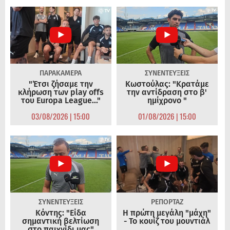
ΠΑΡΑΚΑΜΕΡΑ
ΣΥΝΕΝΤΕΥΞΕΙΣ
"Έτσι ζήσαμε την
Κωστούλας: "Κρατάμε
κλήρωση των play offs
την αντίδραση στο β'
του Europa League..."
ημίχρονο "
03/08/2026 | 15:00
01/08/2026 | 15:00
ΣΥΝΕΝΤΕΥΞΕΙΣ
ΡΕΠΟΡΤΑΖ
Κόντης: "Είδα
Η πρώτη μεγάλη "μάχη"
σημαντική βελτίωση
- Το κουίζ του μουντιάλ
στο παιχνίδι μας"