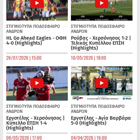
ΣΤΙΓΜΙΟΤΥΠΑ
ΠΟΔΌΣΦΑΙΡΟ
ΣΤΙΓΜΙΟΤΥΠΑ
ΠΟΔΌΣΦΑΙΡΟ
ΑΝΔΡΏΝ
ΑΝΔΡΏΝ
HL Go Ahead Eagles - ΟΦΗ
Ρούβας - Χερσόνησος 1-2 |
4-0 (Highlights)
Τελικός Κυπέλλου ΕΠΣΗ
(Highlights)
26/07/2026 | 15:00
10/05/2026 | 18:00
ΣΤΙΓΜΙΟΤΥΠΑ
ΠΟΔΌΣΦΑΙΡΟ
ΣΤΙΓΜΙΟΤΥΠΑ
ΠΟΔΌΣΦΑΙΡΟ
ΑΝΔΡΏΝ
ΑΝΔΡΏΝ
Εργοτέλης - Χερσόνησος |
Εργοτέλης - Αγία Βαρβάρα
Κύπελλο ΕΠΣΗ 1-4
5-0 (Highlights)
(Highlights)
06/05/2026 | 17:00
04/04/2026 | 16:00