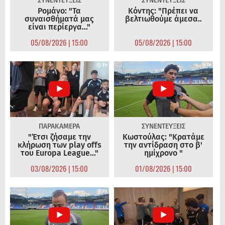
ΣΥΝΕΝΤΕΥΞΕΙΣ
ΣΥΝΕΝΤΕΥΞΕΙΣ
Ρομάνο: "Τα
Κόντης: "Πρέπει να
συναισθήματά μας
βελτιωθούμε άμεσα..
είναι περίεργα..."
05/08/2026 | 15:00
05/08/2026 | 15:00
ΠΑΡΑΚΑΜΕΡΑ
ΣΥΝΕΝΤΕΥΞΕΙΣ
"Έτσι ζήσαμε την
Κωστούλας: "Κρατάμε
κλήρωση των play offs
την αντίδραση στο β'
του Europa League..."
ημίχρονο "
03/08/2026 | 15:00
01/08/2026 | 15:00