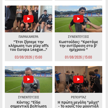
ΠΑΡΑΚΑΜΕΡΑ
ΣΥΝΕΝΤΕΥΞΕΙΣ
"Έτσι ζήσαμε την
Κωστούλας: "Κρατάμε
κλήρωση των play offs
την αντίδραση στο β'
του Europa League..."
ημίχρονο "
03/08/2026 | 15:00
01/08/2026 | 15:00
ΣΥΝΕΝΤΕΥΞΕΙΣ
ΡΕΠΟΡΤΑΖ
Κόντης: "Είδα
Η πρώτη μεγάλη "μάχη"
σημαντική βελτίωση
- Το κουίζ του μουντιάλ