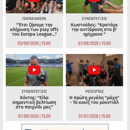
ΠΑΡΑΚΑΜΕΡΑ
ΣΥΝΕΝΤΕΥΞΕΙΣ
"Έτσι ζήσαμε την
Κωστούλας: "Κρατάμε
κλήρωση των play offs
την αντίδραση στο β'
του Europa League..."
ημίχρονο "
03/08/2026 | 15:00
01/08/2026 | 15:00
ΣΥΝΕΝΤΕΥΞΕΙΣ
ΡΕΠΟΡΤΑΖ
Κόντης: "Είδα
Η πρώτη μεγάλη "μάχη"
σημαντική βελτίωση
- Το κουίζ του μουντιάλ
στο παιχνίδι μας"
01/08/2026 | 15:00
31/07/2026 | 15:00