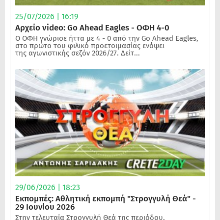
25/07/2026 | 16:19
Αρχείο video: Go Ahead Eagles - ΟΦΗ 4-0
Ο ΟΦΗ γνώρισε ήττα με 4 - 0 από την Go Ahead Eagles,
στο πρώτο του φιλικό προετοιμασίας ενόψει
της αγωνιστικής σεζόν 2026/27. Δείτ...
29/06/2026 | 18:23
Εκπομπές: Αθλητική εκπομπή "Στρογγυλή Θεά" -
29 Ιουνίου 2026
Στην τελευταία Στρογγυλή Θεά της περιόδου.