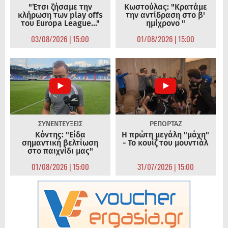
"Έτσι ζήσαμε την
Κωστούλας: "Κρατάμε
κλήρωση των play offs
την αντίδραση στο β'
του Europa League..."
ημίχρονο "
03/08/2026 | 15:00
01/08/2026 | 15:00
ΣΥΝΕΝΤΕΥΞΕΙΣ
ΡΕΠΟΡΤΑΖ
Κόντης: "Είδα
Η πρώτη μεγάλη "μάχη"
σημαντική βελτίωση
- Το κουίζ του μουντιάλ
στο παιχνίδι μας"
01/08/2026 | 15:00
31/07/2026 | 15:00