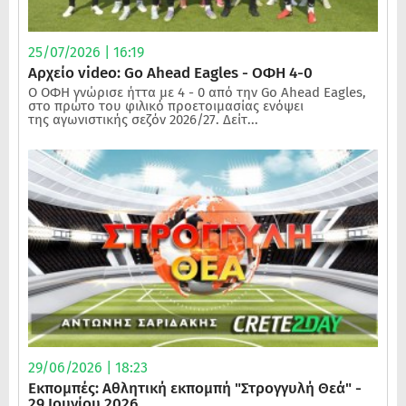
25/07/2026 | 16:19
Αρχείο video: Go Ahead Eagles - ΟΦΗ 4-0
Ο ΟΦΗ γνώρισε ήττα με 4 - 0 από την Go Ahead Eagles,
στο πρώτο του φιλικό προετοιμασίας ενόψει
της αγωνιστικής σεζόν 2026/27. Δείτ...
29/06/2026 | 18:23
Εκπομπές: Αθλητική εκπομπή "Στρογγυλή Θεά" -
29 Ιουνίου 2026