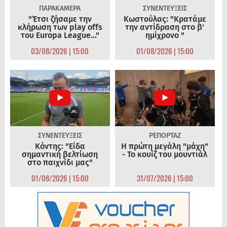
ΠΑΡΑΚΑΜΕΡΑ
ΣΥΝΕΝΤΕΥΞΕΙΣ
"Έτσι ζήσαμε την
Κωστούλας: "Κρατάμε
κλήρωση των play offs
την αντίδραση στο β'
του Europa League..."
ημίχρονο "
03/08/2026 | 15:00
01/08/2026 | 15:00
ΣΥΝΕΝΤΕΥΞΕΙΣ
ΡΕΠΟΡΤΑΖ
Κόντης: "Είδα
Η πρώτη μεγάλη "μάχη"
σημαντική βελτίωση
- Το κουίζ του μουντιάλ
στο παιχνίδι μας"
01/08/2026 | 15:00
31/07/2026 | 15:00