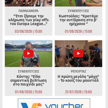
ΠΑΡΑΚΑΜΕΡΑ
ΣΥΝΕΝΤΕΥΞΕΙΣ
"Έτσι ζήσαμε την
Κωστούλας: "Κρατάμε
κλήρωση των play offs
την αντίδραση στο β'
του Europa League..."
ημίχρονο "
03/08/2026 | 15:00
01/08/2026 | 15:00
ΣΥΝΕΝΤΕΥΞΕΙΣ
ΡΕΠΟΡΤΑΖ
Κόντης: "Είδα
Η πρώτη μεγάλη "μάχη"
σημαντική βελτίωση
- Το κουίζ του μουντιάλ
στο παιχνίδι μας"
01/08/2026 | 15:00
31/07/2026 | 15:00