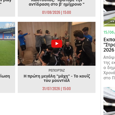
"
αντίδραση στο β' ημίχρονο "
01/08/2026 | 15:00
15/06/
Εκπο
"Στρ
2026
Απόψε
της ε
ο δη
ΡΕΠΟΡΤΑΖ
Χρονά
τίωση
Η πρώτη μεγάλη "μάχη" - Το κουίζ
στο Π
του μουντιάλ
31/07/2026 | 15:00