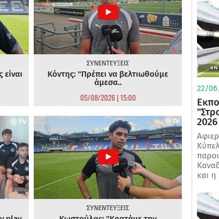
ΣΥΝΕΝΤΕΥΞΕΙΣ
 είναι
Κόντης: "Πρέπει να βελτιωθούμε
άμεσα..
22/06
05/08/2026 | 15:00
Εκπο
"Στρ
2026
Αφιερ
Κύπελ
παρου
Καναδ
και η
ΣΥΝΕΝΤΕΥΞΕΙΣ
ν play
Κωστούλας: "Κρατάμε την