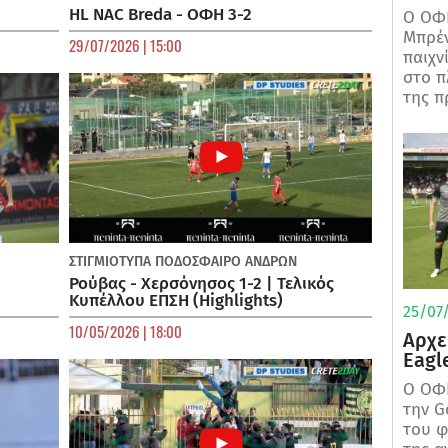
HL NAC Breda - ΟΦΗ 3-2
Ο ΟΦΗ
Μπρέν
29/07/2026 | 15:00
παιχν
στο π
της π
ΣΤΙΓΜΙΟΤΥΠΑ
ΠΟΔΌΣΦΑΙΡΟ ΑΝΔΡΏΝ
Ρούβας - Χερσόνησος 1-2 | Τελικός
Κυπέλλου ΕΠΣΗ (Highlights)
25/07/
10/05/2026 | 18:00
Αρχε
Eagl
Ο ΟΦΗ
την G
του φ