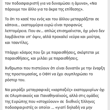
τον ποδοσφαιριστή για να δυναμώσει η άμυνα», «Να
πάρουμε τον άλλο για τα άκρα της επίθεσης».
Το ότι το κασέ του ενός και του άλλου μεταφράζεται σε
κάποια… εκατομμύρια ευρώ είναι προφανώς
λεπτομέρεια. Που αν… απλώς επισημαίνεται, όχι μόνο δεν
λαμβάνεται υπ’ όψιν, αλλά προκαλεί νεύρα και μούτρα,
και τσαντίλες.
Υπάρχει κόσμος που ζει με παραισθήσεις, σκέφτεται με
παραισθήσεις, και μιλάει με παραισθήσεις.
Άνθρωποι που πιστεύουν ότι είναι δυνατόν με την έναρξη
της προετοιμασίας, ο ΟΦΗ να έχει συμπληρώσει το
ρόστερ του.
Να μοιράζει μεταγραφικές «καρπαζιές» εκατομμυρίων όχι
σε Ολυμπιακούς και Παναθηναϊκούς, αλλά στις ομάδες
της Ευρώπης που «στοχεύουν» σε διεθνείς Έλληνες
ποδοσφαιριστές οι οποίοι … «γιατί δηλαδή να μην