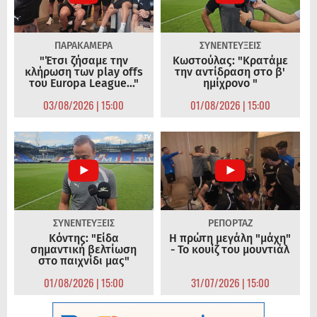
ΠΑΡΑΚΑΜΕΡΑ
ΣΥΝΕΝΤΕΥΞΕΙΣ
"Έτσι ζήσαμε την
Κωστούλας: "Κρατάμε
κλήρωση των play offs
την αντίδραση στο β'
του Europa League..."
ημίχρονο "
03/08/2026 | 15:00
01/08/2026 | 15:00
ΣΥΝΕΝΤΕΥΞΕΙΣ
ΡΕΠΟΡΤΑΖ
Κόντης: "Είδα
Η πρώτη μεγάλη "μάχη"
σημαντική βελτίωση
- Το κουίζ του μουντιάλ
στο παιχνίδι μας"
01/08/2026 | 15:00
31/07/2026 | 15:00