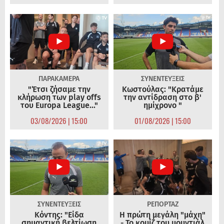
ΠΑΡΑΚΑΜΕΡΑ
ΣΥΝΕΝΤΕΥΞΕΙΣ
"Έτσι ζήσαμε την
Κωστούλας: "Κρατάμε
κλήρωση των play offs
την αντίδραση στο β'
του Europa League..."
ημίχρονο "
03/08/2026 | 15:00
01/08/2026 | 15:00
ΣΥΝΕΝΤΕΥΞΕΙΣ
ΡΕΠΟΡΤΑΖ
Κόντης: "Είδα
Η πρώτη μεγάλη "μάχη"
σημαντική βελτίωση
- Το κουίζ του μουντιάλ