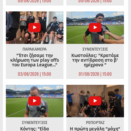
05/08/2026 | 15:00
05/08/2026 | 15:00
ΠΑΡΑΚΑΜΕΡΑ
ΣΥΝΕΝΤΕΥΞΕΙΣ
"Έτσι ζήσαμε την
Κωστούλας: "Κρατάμε
κλήρωση των play offs
την αντίδραση στο β'
του Europa League..."
ημίχρονο "
03/08/2026 | 15:00
01/08/2026 | 15:00
ΣΥΝΕΝΤΕΥΞΕΙΣ
ΡΕΠΟΡΤΑΖ
Κόντης: "Είδα
Η πρώτη μεγάλη "μάχη"