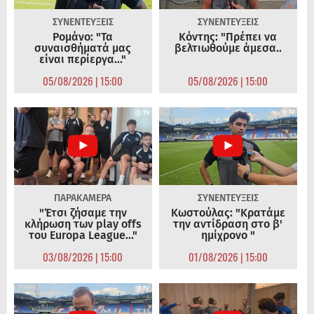
ΣΥΝΕΝΤΕΥΞΕΙΣ
ΣΥΝΕΝΤΕΥΞΕΙΣ
Ρομάνο: "Τα
Κόντης: "Πρέπει να
συναισθήματά μας
βελτιωθούμε άμεσα..
είναι περίεργα..."
05/08/2026 | 15:00
05/08/2026 | 15:00
ΠΑΡΑΚΑΜΕΡΑ
ΣΥΝΕΝΤΕΥΞΕΙΣ
"Έτσι ζήσαμε την
Κωστούλας: "Κρατάμε
κλήρωση των play offs
την αντίδραση στο β'
του Europa League..."
ημίχρονο "
03/08/2026 | 15:00
01/08/2026 | 15:00