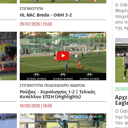
Ο ΟΦΗ
ΣΤΙΓΜΙΟΤΥΠΑ
Μπρέν
HL NAC Breda - ΟΦΗ 3-2
παιχν
στο π
29/07/2026 | 15:00
της π
ΣΤΙΓΜΙΟΤΥΠΑ
ΠΟΔΌΣΦΑΙΡΟ ΑΝΔΡΏΝ
25/07/
Ρούβας - Χερσόνησος 1-2 | Τελικός
Αρχε
Κυπέλλου ΕΠΣΗ (Highlights)
Eagl
10/05/2026 | 18:00
Ο ΟΦΗ
την G
του φ