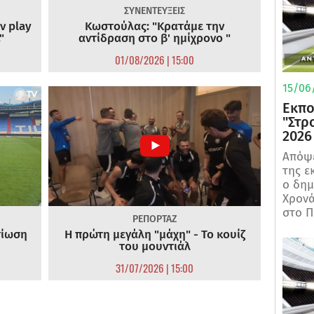
ΣΥΝΕΝΤΕΥΞΕΙΣ
ν play
Κωστούλας: "Κρατάμε την
"
αντίδραση στο β' ημίχρονο "
01/08/2026 | 15:00
15/06/
Εκπο
"Στρ
2026
Απόψε
της ε
ο δη
Χρονά
στο Π
ΡΕΠΟΡΤΑΖ
τίωση
Η πρώτη μεγάλη "μάχη" - Το κουίζ
του μουντιάλ
31/07/2026 | 15:00