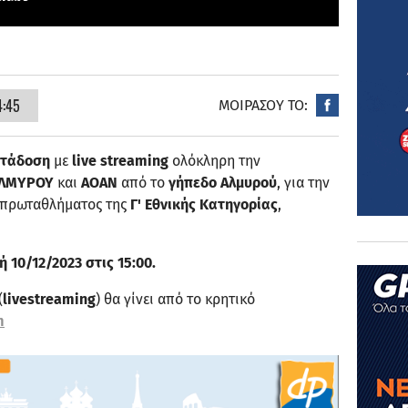
4:45
ΜΟΙΡΑΣΟΥ ΤΟ:
ετάδοση
με
live streaming
ολόκληρη την
ΛΜΥΡΟΥ
και
ΑΟΑΝ
από το
γήπεδο Αλμυρού
, για την
υ πρωταθλήματος της
Γ' Εθνικής Κατηγορίας
,
 10/12/2023 στις 15:00.
(
livestreaming
) θα γίνει από το κρητικό
m