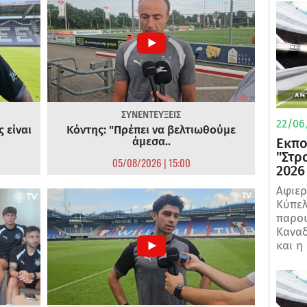
ΣΥΝΕΝΤΕΥΞΕΙΣ
22/06
 είναι
Κόντης: "Πρέπει να βελτιωθούμε
άμεσα..
Εκπο
"Στρ
05/08/2026 | 15:00
2026
Αφιερ
Κύπελ
παρου
Καναδ
και η