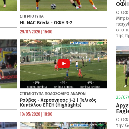
ΟΦΗ 
Ο ΟΦΗ
ΣΤΙΓΜΙΟΤΥΠΑ
Μπρέν
HL NAC Breda - ΟΦΗ 3-2
παιχν
στο π
29/07/2026 | 15:00
της π
ΣΤΙΓΜΙΟΤΥΠΑ
ΠΟΔΌΣΦΑΙΡΟ ΑΝΔΡΏΝ
25/07/
Ρούβας - Χερσόνησος 1-2 | Τελικός
Αρχε
Κυπέλλου ΕΠΣΗ (Highlights)
Eagl
10/05/2026 | 18:00
Ο ΟΦΗ
την G