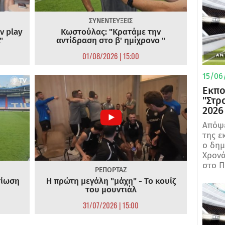
ΣΥΝΕΝΤΕΥΞΕΙΣ
ν play
Κωστούλας: "Κρατάμε την
"
αντίδραση στο β' ημίχρονο "
01/08/2026 | 15:00
15/06/
Εκπο
"Στρ
2026
Απόψε
της ε
ο δη
Χρονά
στο Π
ΡΕΠΟΡΤΑΖ
τίωση
Η πρώτη μεγάλη "μάχη" - Το κουίζ
του μουντιάλ
31/07/2026 | 15:00