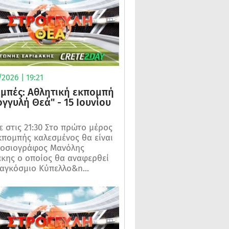
2026 | 19:21
μπές: Αθλητική εκπομπή
ογγυλή Θεά" - 15 Ιουνίου
 στις 21:30 Στο πρώτο μέρος
κπομπής καλεσμένος θα είναι
μοσιογράφος Μανόλης
κης ο οποίος θα αναφερθεί
αγκόσμιο Κύπελλο&n...