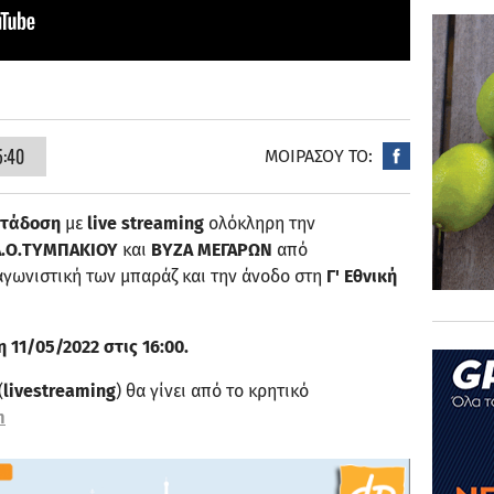
5:40
ΜΟΙΡΑΣΟΥ ΤΟ:
ετάδοση
με
live streaming
ολόκληρη την
Α.Ο.ΤΥΜΠΑΚΙΟΥ
και
ΒΥΖΑ ΜΕΓΑΡΩΝ
από
 αγωνιστική των μπαράζ και την άνοδο στη
Γ' Εθνική
 11/05/2022 στις 16:00.
(
livestreaming
) θα γίνει από το κρητικό
m