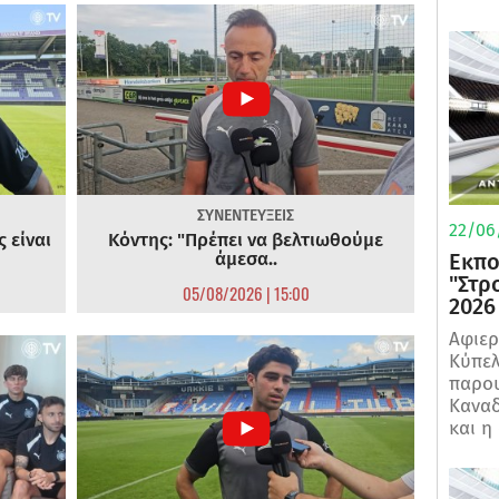
ΣΥΝΕΝΤΕΥΞΕΙΣ
22/06
 είναι
Κόντης: "Πρέπει να βελτιωθούμε
άμεσα..
Εκπο
"Στρ
05/08/2026 | 15:00
2026
Αφιερ
Κύπελ
παρου
Καναδ
και η