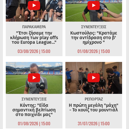
ΠΑΡΑΚΑΜΕΡΑ
ΣΥΝΕΝΤΕΥΞΕΙΣ
"Έτσι ζήσαμε την
Κωστούλας: "Κρατάμε
κλήρωση των play offs
την αντίδραση στο β'
του Europa League..."
ημίχρονο "
03/08/2026 | 15:00
01/08/2026 | 15:00
ΣΥΝΕΝΤΕΥΞΕΙΣ
ΡΕΠΟΡΤΑΖ
Κόντης: "Είδα
Η πρώτη μεγάλη "μάχη"
σημαντική βελτίωση
- Το κουίζ του μουντιάλ
στο παιχνίδι μας"
01/08/2026 | 15:00
31/07/2026 | 15:00