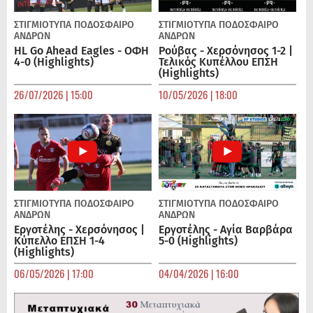
ΣΤΙΓΜΙΟΤΥΠΑ
ΠΟΔΌΣΦΑΙΡΟ
ΣΤΙΓΜΙΟΤΥΠΑ
ΠΟΔΌΣΦΑΙΡΟ
ΑΝΔΡΏΝ
ΑΝΔΡΏΝ
HL Go Ahead Eagles - ΟΦΗ
Ρούβας - Χερσόνησος 1-2 |
4-0 (Highlights)
Τελικός Κυπέλλου ΕΠΣΗ
(Highlights)
26/07/2026 | 15:00
10/05/2026 | 18:00
ΣΤΙΓΜΙΟΤΥΠΑ
ΠΟΔΌΣΦΑΙΡΟ
ΣΤΙΓΜΙΟΤΥΠΑ
ΠΟΔΌΣΦΑΙΡΟ
ΑΝΔΡΏΝ
ΑΝΔΡΏΝ
Εργοτέλης - Χερσόνησος |
Εργοτέλης - Αγία Βαρβάρα
Κύπελλο ΕΠΣΗ 1-4
5-0 (Highlights)
(Highlights)
06/05/2026 | 17:00
04/04/2026 | 16:00