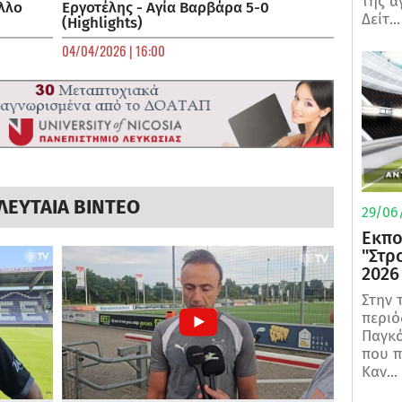
της α
λλο
Εργοτέλης - Αγία Βαρβάρα 5-0
Δείτ...
(Highlights)
04/04/2026 | 16:00
ΛΕΥΤΑΙΑ ΒΙΝΤΕΟ
29/06/
Εκπο
"Στρ
2026
Στην 
περιό
Παγκό
που π
Καν...