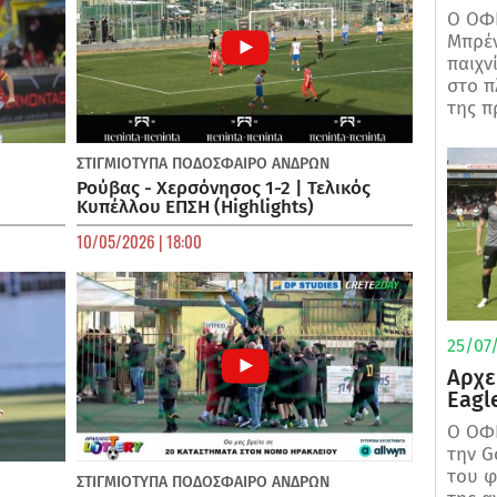
Ο ΟΦΗ
Μπρέν
παιχν
στο π
της π
ΣΤΙΓΜΙΟΤΥΠΑ
ΠΟΔΌΣΦΑΙΡΟ ΑΝΔΡΏΝ
Ρούβας - Χερσόνησος 1-2 | Τελικός
Κυπέλλου ΕΠΣΗ (Highlights)
10/05/2026 | 18:00
25/07/
Αρχε
Eagl
Ο ΟΦΗ
την G
του φ
ΣΤΙΓΜΙΟΤΥΠΑ
ΠΟΔΌΣΦΑΙΡΟ ΑΝΔΡΏΝ