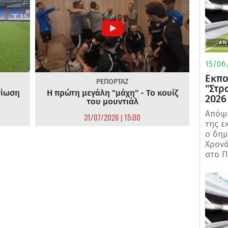
15/06/
Εκπο
ΡΕΠΟΡΤΑΖ
"Στρ
τίωση
Η πρώτη μεγάλη "μάχη" - Το κουίζ
2026
του μουντιάλ
Απόψε
31/07/2026 | 15:00
της ε
ο δη
Χρονά
στο Π