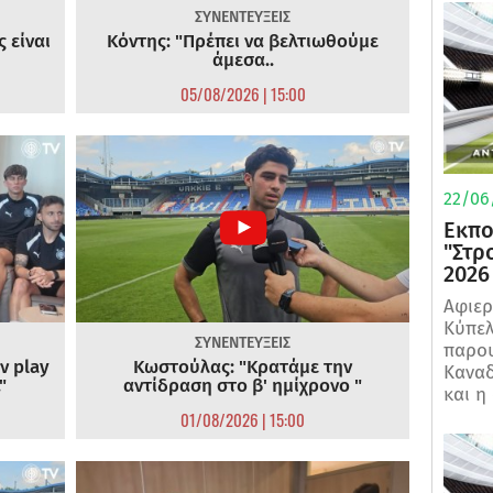
ΣΥΝΕΝΤΕΥΞΕΙΣ
 είναι
Κόντης: "Πρέπει να βελτιωθούμε
άμεσα..
05/08/2026 | 15:00
22/06
Εκπο
"Στρ
2026
Αφιερ
Κύπελ
ΣΥΝΕΝΤΕΥΞΕΙΣ
παρου
ν play
Κωστούλας: "Κρατάμε την
Καναδ
"
αντίδραση στο β' ημίχρονο "
και η
01/08/2026 | 15:00