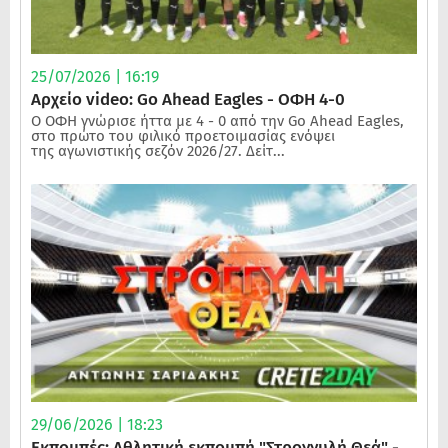
25/07/2026 | 16:19
Αρχείο video: Go Ahead Eagles - ΟΦΗ 4-0
Ο ΟΦΗ γνώρισε ήττα με 4 - 0 από την Go Ahead Eagles,
στο πρώτο του φιλικό προετοιμασίας ενόψει
της αγωνιστικής σεζόν 2026/27. Δείτ...
29/06/2026 | 18:23
Εκπομπές: Αθλητική εκπομπή "Στρογγυλή Θεά" -