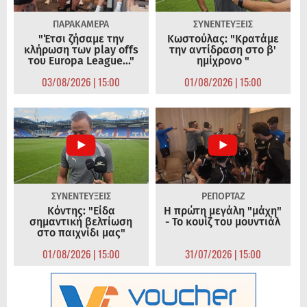
ΠΑΡΑΚΑΜΕΡΑ
ΣΥΝΕΝΤΕΥΞΕΙΣ
"Έτσι ζήσαμε την
Κωστούλας: "Κρατάμε
κλήρωση των play offs
την αντίδραση στο β'
του Europa League..."
ημίχρονο "
03/08/2026 | 15:00
01/08/2026 | 15:00
ΣΥΝΕΝΤΕΥΞΕΙΣ
ΡΕΠΟΡΤΑΖ
Κόντης: "Είδα
Η πρώτη μεγάλη "μάχη"
σημαντική βελτίωση
- Το κουίζ του μουντιάλ
στο παιχνίδι μας"
01/08/2026 | 15:00
31/07/2026 | 15:00