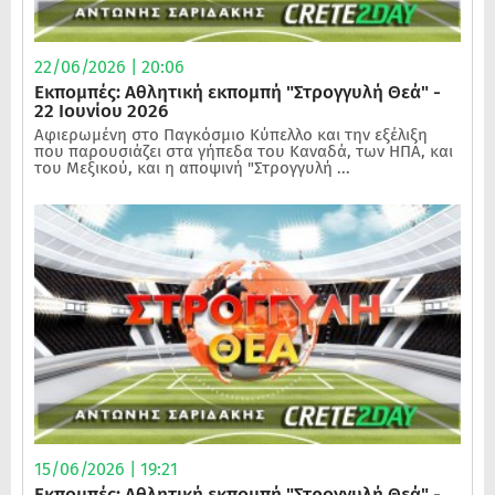
22/06/2026 | 20:06
Εκπομπές: Αθλητική εκπομπή "Στρογγυλή Θεά" -
22 Ιουνίου 2026
Αφιερωμένη στο Παγκόσμιο Κύπελλο και την εξέλιξη
που παρουσιάζει στα γήπεδα του Καναδά, των ΗΠΑ, και
του Μεξικού, και η αποψινή "Στρογγυλή ...
15/06/2026 | 19:21
Εκπομπές: Αθλητική εκπομπή "Στρογγυλή Θεά" -