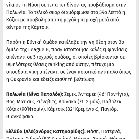
νίκησε τη Νάση σε τετ α τετ δίνοντας προβάδισμα στην
Πολωνία. Το τελικό σκορ διαμόρφωσε στο 59ο λεπτό η
Κόζακ με προβολή από τη μεγάλη περιοχή μετά από
σέντρα της Κάμτσικ.
Παρότι η Εθνική Ομάδα κατέλαβε την 4η θέση στον 3ο
όμιλο της League B, πραγματοποιήσε καλές εμφανίσεις
απέναντι σε 3 ισχυρές ομάδες, οι οποίες βρίσκονται σε
υψηλότερες θέσεις ranking από αυτήν, πέτυχε μια
σπουδαία νίκη απέναντι σε έναν ποιοτικό αντίπαλο όπως
η Ουκρανία και έδειξε αισθητή βελτίωση.
Πολωνία (Νίνα Παταλόν):
Σέμικ, Άνταμεκ (46' Παντίγια),
Βος, Μάτισικ, Ζιένεβιτς, Ασίνσκα (71' Σιμάκ), Πάβολεκ,
Κόζακ (90΄Ντομίν), Κάμτσικ (82' Κρέμζνιακ), Παγιόρ,
Βιανκόφσκα.
Ελλάδα (Αλέξανδρος Κατηκαρίδης):
Νάση, Πατερνά,
Παλαμά, Σιδηρά (82' Καπνίση), Μήτκου, Σαρρή, Μάρκου