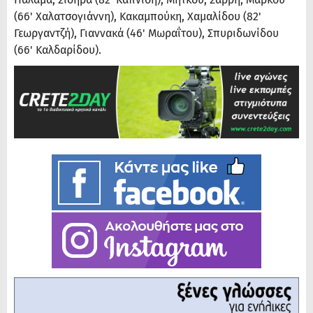
(66' Χαλατσογιάννη), Κακαμπούκη, Χαμαλίδου (82'
Γεωργαντζή), Γιαννακά (46' Μωραΐτου), Σπυριδωνίδου
(66' Καλδαρίδου).