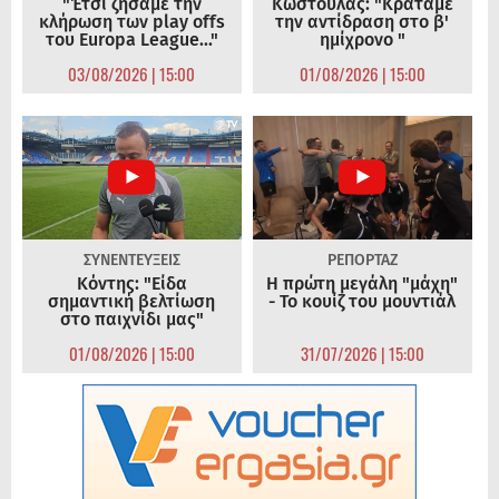
"Έτσι ζήσαμε την
Κωστούλας: "Κρατάμε
κλήρωση των play offs
την αντίδραση στο β'
του Europa League..."
ημίχρονο "
03/08/2026 | 15:00
01/08/2026 | 15:00
ΣΥΝΕΝΤΕΥΞΕΙΣ
ΡΕΠΟΡΤΑΖ
Κόντης: "Είδα
Η πρώτη μεγάλη "μάχη"
σημαντική βελτίωση
- Το κουίζ του μουντιάλ
στο παιχνίδι μας"
01/08/2026 | 15:00
31/07/2026 | 15:00