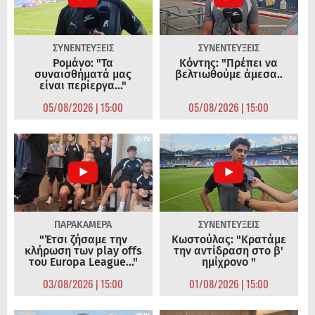
ΣΥΝΕΝΤΕΥΞΕΙΣ
ΣΥΝΕΝΤΕΥΞΕΙΣ
Ρομάνο: "Τα
Κόντης: "Πρέπει να
συναισθήματά μας
βελτιωθούμε άμεσα..
είναι περίεργα..."
05/08/2026 | 15:00
05/08/2026 | 15:00
ΠΑΡΑΚΑΜΕΡΑ
ΣΥΝΕΝΤΕΥΞΕΙΣ
"Έτσι ζήσαμε την
Κωστούλας: "Κρατάμε
κλήρωση των play offs
την αντίδραση στο β'
του Europa League..."
ημίχρονο "
03/08/2026 | 15:00
01/08/2026 | 15:00