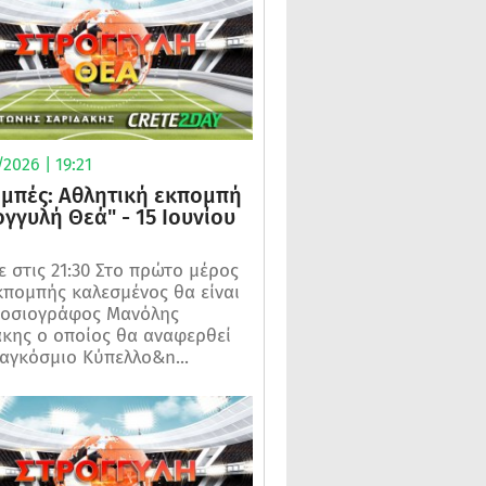
2026 | 19:21
μπές: Αθλητική εκπομπή
ογγυλή Θεά" - 15 Ιουνίου
 στις 21:30 Στο πρώτο μέρος
κπομπής καλεσμένος θα είναι
μοσιογράφος Μανόλης
κης ο οποίος θα αναφερθεί
αγκόσμιο Κύπελλο&n...