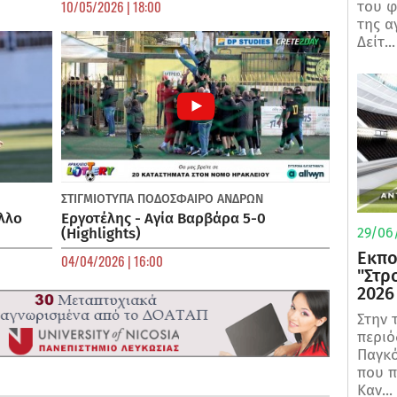
10/05/2026 | 18:00
του φ
της α
Δείτ...
ΣΤΙΓΜΙΟΤΥΠΑ
ΠΟΔΌΣΦΑΙΡΟ ΑΝΔΡΏΝ
λλο
Εργοτέλης - Αγία Βαρβάρα 5-0
(Highlights)
29/06/
Εκπο
04/04/2026 | 16:00
"Στρ
2026
Στην 
περιό
Παγκό
που π
Καν...