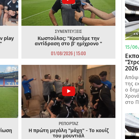
ΣΥΝΕΝΤΕΥΞΕΙΣ
ν play
Κωστούλας: "Κρατάμε την
"
αντίδραση στο β' ημίχρονο "
15/06/
01/08/2026 | 15:00
Εκπο
"Στρ
2026
Απόψε
της ε
ο δη
Χρονά
στο Π
ΡΕΠΟΡΤΑΖ
τίωση
Η πρώτη μεγάλη "μάχη" - Το κουίζ
του μουντιάλ