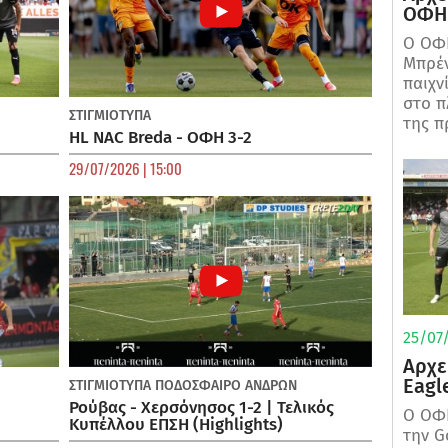
ΟΦΗ 
Ο ΟΦΗ
Μπρέν
παιχν
στο π
ΣΤΙΓΜΙΟΤΥΠΑ
της π
HL NAC Breda - ΟΦΗ 3-2
29/07/2026 | 15:00
25/07/
Αρχε
Eagl
ΣΤΙΓΜΙΟΤΥΠΑ
ΠΟΔΌΣΦΑΙΡΟ ΑΝΔΡΏΝ
Ρούβας - Χερσόνησος 1-2 | Τελικός
Ο ΟΦΗ
Κυπέλλου ΕΠΣΗ (Highlights)
την G