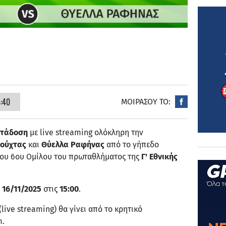
4:40
ΜΟΙΡΑΣΟΥ ΤΟ:
ετάδοση
με live streaming ολόκληρη την
ιούχτας
και
Θύελλα Ραφήνας
από το γήπεδο
ου 6ου Ομίλου του πρωταθλήματος της
Γ' Εθνικής
 16/11/2025
στις
15:00
.
live streaming) θα γίνει από το κρητικό
m.