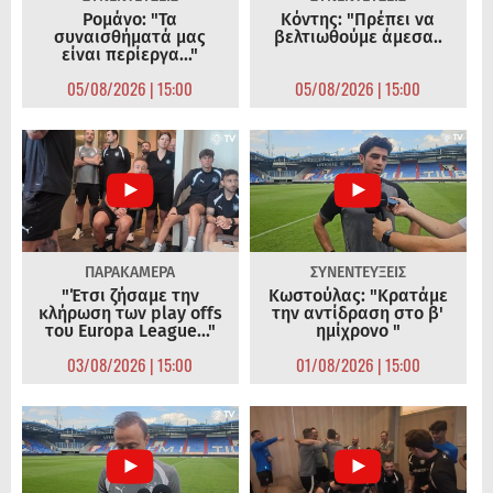
Ρομάνο: "Τα
Κόντης: "Πρέπει να
συναισθήματά μας
βελτιωθούμε άμεσα..
είναι περίεργα..."
05/08/2026 | 15:00
05/08/2026 | 15:00
ΠΑΡΑΚΑΜΕΡΑ
ΣΥΝΕΝΤΕΥΞΕΙΣ
"Έτσι ζήσαμε την
Κωστούλας: "Κρατάμε
κλήρωση των play offs
την αντίδραση στο β'
του Europa League..."
ημίχρονο "
03/08/2026 | 15:00
01/08/2026 | 15:00