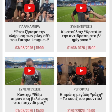
ΠΑΡΑΚΑΜΕΡΑ
ΣΥΝΕΝΤΕΥΞΕΙΣ
"Έτσι ζήσαμε την
Κωστούλας: "Κρατάμε
κλήρωση των play offs
την αντίδραση στο β'
του Europa League..."
ημίχρονο "
03/08/2026 | 15:00
01/08/2026 | 15:00
ΣΥΝΕΝΤΕΥΞΕΙΣ
ΡΕΠΟΡΤΑΖ
Κόντης: "Είδα
Η πρώτη μεγάλη "μάχη"
σημαντική βελτίωση
- Το κουίζ του μουντιάλ
στο παιχνίδι μας"
01/08/2026 | 15:00
31/07/2026 | 15:00