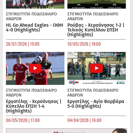
ΣΤΙΓΜΙΟΤΥΠΑ
ΠΟΔΌΣΦΑΙΡΟ
ΣΤΙΓΜΙΟΤΥΠΑ
ΠΟΔΌΣΦΑΙΡΟ
ΑΝΔΡΏΝ
ΑΝΔΡΏΝ
HL Go Ahead Eagles - ΟΦΗ
Ρούβας - Χερσόνησος 1-2 |
4-0 (Highlights)
Τελικός Κυπέλλου ΕΠΣΗ
(Highlights)
26/07/2026 | 15:00
10/05/2026 | 18:00
ΣΤΙΓΜΙΟΤΥΠΑ
ΠΟΔΌΣΦΑΙΡΟ
ΣΤΙΓΜΙΟΤΥΠΑ
ΠΟΔΌΣΦΑΙΡΟ
ΑΝΔΡΏΝ
ΑΝΔΡΏΝ
Εργοτέλης - Χερσόνησος |
Εργοτέλης - Αγία Βαρβάρα
Κύπελλο ΕΠΣΗ 1-4
5-0 (Highlights)
(Highlights)
06/05/2026 | 17:00
04/04/2026 | 16:00