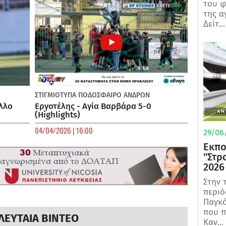
του φ
της α
Δείτ...
ΣΤΙΓΜΙΟΤΥΠΑ
ΠΟΔΌΣΦΑΙΡΟ ΑΝΔΡΏΝ
λλο
Εργοτέλης - Αγία Βαρβάρα 5-0
(Highlights)
04/04/2026 | 16:00
29/06/
Εκπο
"Στρ
2026
Στην 
περιό
Παγκό
που π
ΛΕΥΤΑΙΑ ΒΙΝΤΕΟ
Καν...