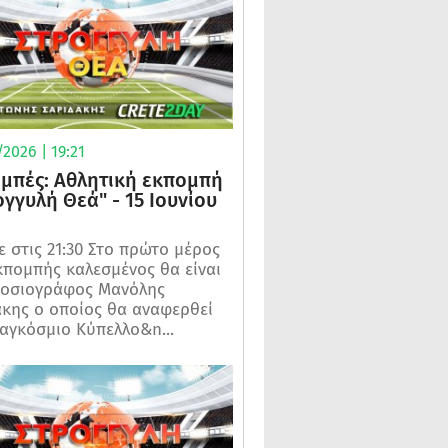
2026 | 19:21
μπές: Αθλητική εκπομπή
ογγυλή Θεά" - 15 Ιουνίου
 στις 21:30 Στο πρώτο μέρος
κπομπής καλεσμένος θα είναι
μοσιογράφος Μανόλης
κης ο οποίος θα αναφερθεί
αγκόσμιο Κύπελλο&n...