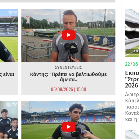
22/06
ΣΥΝΕΝΤΕΥΞΕΙΣ
Εκπο
 είναι
Κόντης: "Πρέπει να βελτιωθούμε
"Στρ
άμεσα..
2026
05/08/2026 | 15:00
Αφιερ
Κύπελ
παρου
Καναδ
και η