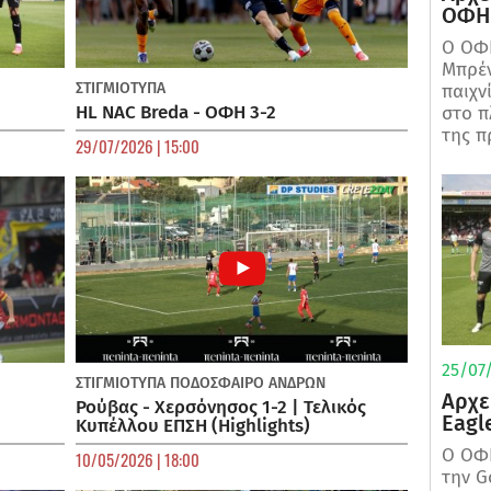
ΟΦΗ 
Ο ΟΦΗ
Μπρέν
ΣΤΙΓΜΙΟΤΥΠΑ
παιχν
HL NAC Breda - ΟΦΗ 3-2
στο π
της π
29/07/2026 | 15:00
25/07/
ΣΤΙΓΜΙΟΤΥΠΑ
ΠΟΔΌΣΦΑΙΡΟ ΑΝΔΡΏΝ
Αρχε
Ρούβας - Χερσόνησος 1-2 | Τελικός
Eagl
Κυπέλλου ΕΠΣΗ (Highlights)
Ο ΟΦΗ
10/05/2026 | 18:00
την G