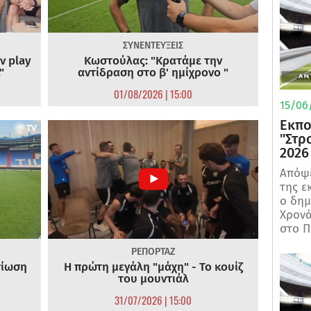
ΣΥΝΕΝΤΕΥΞΕΙΣ
ν play
Κωστούλας: "Κρατάμε την
"
αντίδραση στο β' ημίχρονο "
01/08/2026 | 15:00
15/06/
Εκπο
"Στρ
2026
Απόψε
της ε
ο δη
Χρονά
στο Π
ΡΕΠΟΡΤΑΖ
τίωση
Η πρώτη μεγάλη "μάχη" - Το κουίζ
του μουντιάλ
31/07/2026 | 15:00