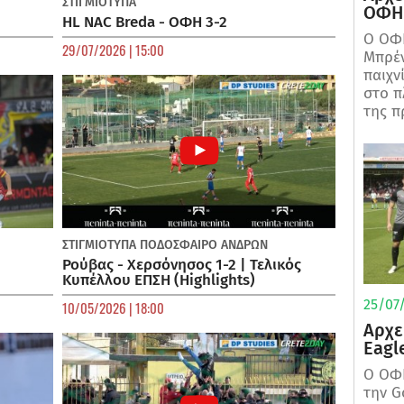
ΣΤΙΓΜΙΟΤΥΠΑ
ΟΦΗ 
HL NAC Breda - ΟΦΗ 3-2
Ο ΟΦΗ
29/07/2026 | 15:00
Μπρέν
παιχν
στο π
της π
ΣΤΙΓΜΙΟΤΥΠΑ
ΠΟΔΌΣΦΑΙΡΟ ΑΝΔΡΏΝ
Ρούβας - Χερσόνησος 1-2 | Τελικός
Κυπέλλου ΕΠΣΗ (Highlights)
25/07/
10/05/2026 | 18:00
Αρχε
Eagl
Ο ΟΦΗ
την G