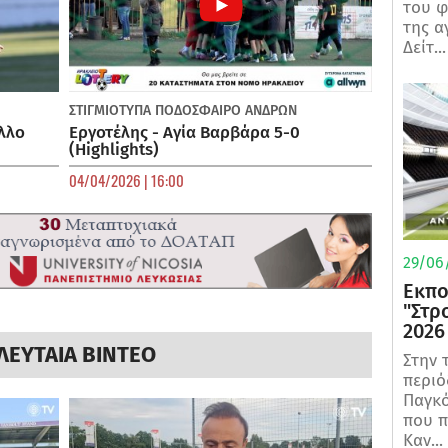
του φ
της α
Δείτ...
ΣΤΙΓΜΙΟΤΥΠΑ
ΠΟΔΌΣΦΑΙΡΟ ΑΝΔΡΏΝ
λλο
Εργοτέλης - Αγία Βαρβάρα 5-0
(Highlights)
04/04/2026 | 16:00
29/06/
Εκπο
"Στρ
2026
ΛΕΥΤΑΙΑ ΒΙΝΤΕΟ
Στην 
περιό
Παγκό
που π
Καν...