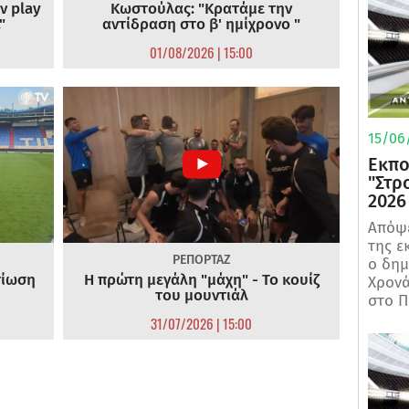
ν play
Κωστούλας: "Κρατάμε την
"
αντίδραση στο β' ημίχρονο "
01/08/2026 | 15:00
15/06/
Εκπο
"Στρ
2026
Απόψε
της ε
ΡΕΠΟΡΤΑΖ
ο δη
τίωση
Η πρώτη μεγάλη "μάχη" - Το κουίζ
Χρονά
του μουντιάλ
στο Π
31/07/2026 | 15:00