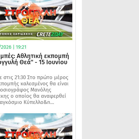
2026 | 19:21
μπές: Αθλητική εκπομπή
ογγυλή Θεά" - 15 Ιουνίου
 στις 21:30 Στο πρώτο μέρος
κπομπής καλεσμένος θα είναι
μοσιογράφος Μανόλης
κης ο οποίος θα αναφερθεί
αγκόσμιο Κύπελλο&n...