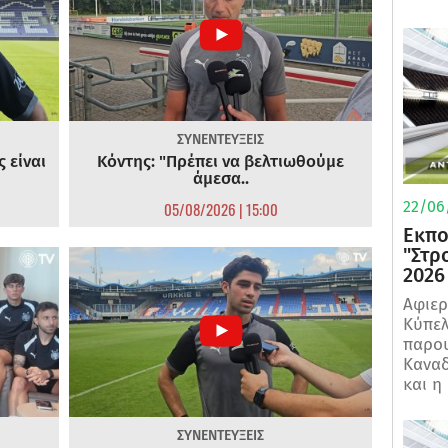
ΣΥΝΕΝΤΕΥΞΕΙΣ
 είναι
Κόντης: "Πρέπει να βελτιωθούμε
άμεσα..
22/06
05/08/2026 | 15:00
Εκπο
"Στρ
2026
Αφιερ
Κύπελ
παρου
Καναδ
και η
ΣΥΝΕΝΤΕΥΞΕΙΣ