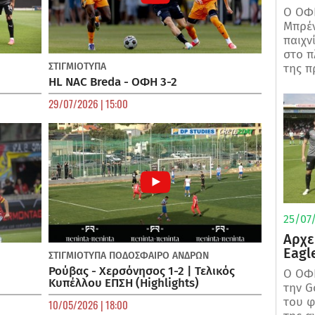
Ο ΟΦΗ
Μπρέν
παιχν
στο π
ΣΤΙΓΜΙΟΤΥΠΑ
της π
HL NAC Breda - ΟΦΗ 3-2
29/07/2026 | 15:00
25/07/
Αρχε
Eagl
ΣΤΙΓΜΙΟΤΥΠΑ
ΠΟΔΌΣΦΑΙΡΟ ΑΝΔΡΏΝ
Ρούβας - Χερσόνησος 1-2 | Τελικός
Ο ΟΦΗ
Κυπέλλου ΕΠΣΗ (Highlights)
την G
του φ
10/05/2026 | 18:00