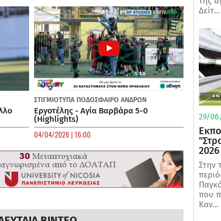
της α
Δείτ...
ΣΤΙΓΜΙΟΤΥΠΑ
ΠΟΔΌΣΦΑΙΡΟ ΑΝΔΡΏΝ
λλο
Εργοτέλης - Αγία Βαρβάρα 5-0
29/06/
(Highlights)
Εκπο
04/04/2026 | 16:00
"Στρ
2026
Στην 
περιό
Παγκό
που π
Καν...
ΛΕΥΤΑΙΑ ΒΙΝΤΕΟ