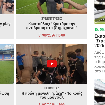
ΣΥΝΕΝΤΕΥΞΕΙΣ
ν play
Κωστούλας: "Κρατάμε την
"
αντίδραση στο β' ημίχρονο "
15/06/
01/08/2026 | 15:00
Εκπο
"Στρ
2026
Απόψε
της ε
ο δη
Χρονά
στο Π
ΡΕΠΟΡΤΑΖ
τίωση
Η πρώτη μεγάλη "μάχη" - Το κουίζ
του μουντιάλ
31/07/2026 | 15:00