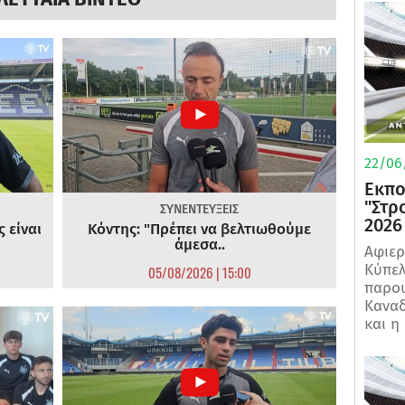
22/06
Εκπο
"Στρ
ΣΥΝΕΝΤΕΥΞΕΙΣ
2026
 είναι
Κόντης: "Πρέπει να βελτιωθούμε
άμεσα..
Αφιερ
Κύπελ
05/08/2026 | 15:00
παρου
Καναδ
και η