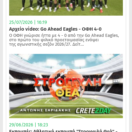
25/07/2026 | 16:19
Αρχείο video: Go Ahead Eagles - ΟΦΗ 4-0
Ο ΟΦΗ γνώρισε ήττα με 4 - 0 από την Go Ahead Eagles,
στο πρώτο του φιλικό προετοιμασίας ενόψει
της αγωνιστικής σεζόν 2026/27. Δείτ...
29/06/2026 | 18:23
Εκπομπές: Αθλητική εκπομπή "Στρογγυλή Θεά" -