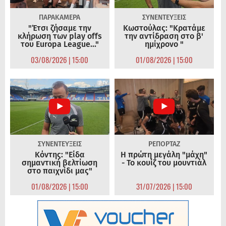
ΠΑΡΑΚΑΜΕΡΑ
ΣΥΝΕΝΤΕΥΞΕΙΣ
"Έτσι ζήσαμε την
Κωστούλας: "Κρατάμε
κλήρωση των play offs
την αντίδραση στο β'
του Europa League..."
ημίχρονο "
03/08/2026 | 15:00
01/08/2026 | 15:00
ΣΥΝΕΝΤΕΥΞΕΙΣ
ΡΕΠΟΡΤΑΖ
Κόντης: "Είδα
Η πρώτη μεγάλη "μάχη"
σημαντική βελτίωση
- Το κουίζ του μουντιάλ
στο παιχνίδι μας"
01/08/2026 | 15:00
31/07/2026 | 15:00