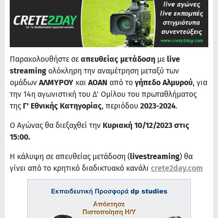
Παρακολουθήστε σε
απευθείας μετάδοση
με
live
streaming
ολόκληρη την αναμέτρηση μεταξύ των
ομάδων
ΑΛΜΥΡΟΥ
και
ΑΟΑΝ
από το
γήπεδο Αλμυρού
, για
την 14η αγωνιστική του Δ' Ομίλου του πρωταθλήματος
της
Γ' Εθνικής Κατηγορίας
, περιόδου
2023-2024
.
Ο Αγώνας θα διεξαχθεί την
Κυριακή 10/12/2023 στις
15:00.
Η κάλυψη σε απευθείας μετάδοση (
livestreaming
) θα
γίνει από το κρητικό διαδικτυακό κανάλι
crete2day.com