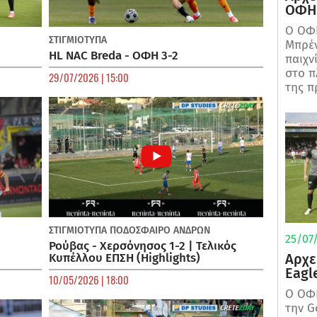
ΟΦΗ 
Ο ΟΦΗ
ΣΤΙΓΜΙΟΤΥΠΑ
Μπρέν
HL NAC Breda - ΟΦΗ 3-2
παιχν
στο π
29/07/2026 | 15:00
της π
ΣΤΙΓΜΙΟΤΥΠΑ
ΠΟΔΌΣΦΑΙΡΟ ΑΝΔΡΏΝ
25/07/
Ρούβας - Χερσόνησος 1-2 | Τελικός
Αρχε
Κυπέλλου ΕΠΣΗ (Highlights)
Eagl
10/05/2026 | 18:00
Ο ΟΦΗ
την G