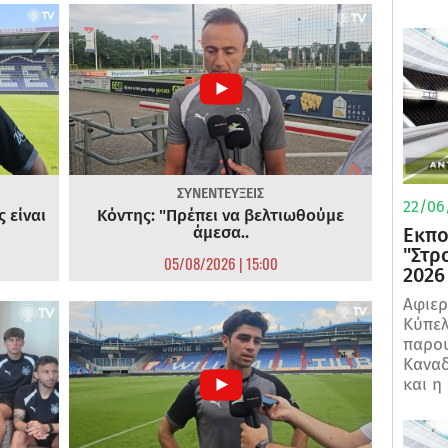
ΣΥΝΕΝΤΕΥΞΕΙΣ
22/06
 είναι
Κόντης: "Πρέπει να βελτιωθούμε
άμεσα..
Εκπο
"Στρ
05/08/2026 | 15:00
2026
Αφιερ
Κύπελ
παρου
Καναδ
και η