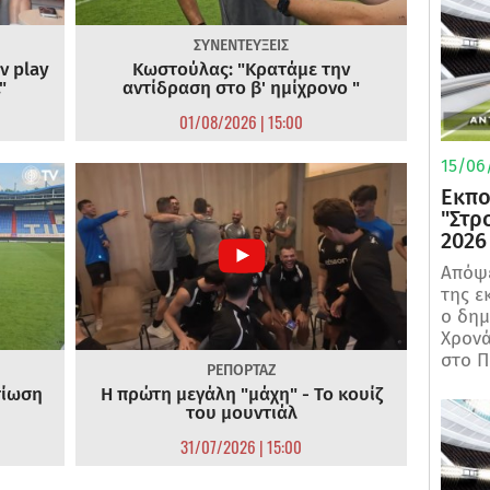
ΣΥΝΕΝΤΕΥΞΕΙΣ
ν play
Κωστούλας: "Κρατάμε την
"
αντίδραση στο β' ημίχρονο "
01/08/2026 | 15:00
15/06/
Εκπο
"Στρ
2026
Απόψε
της ε
ο δη
Χρονά
στο Π
ΡΕΠΟΡΤΑΖ
τίωση
Η πρώτη μεγάλη "μάχη" - Το κουίζ
του μουντιάλ
31/07/2026 | 15:00